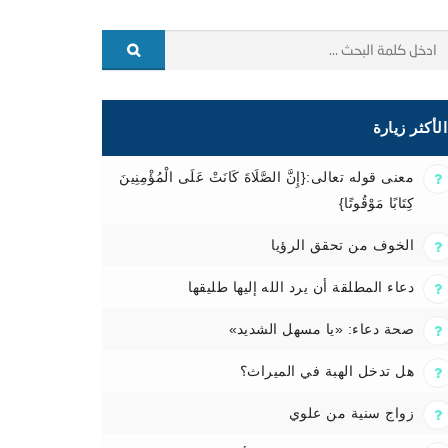
الأكثر زيارة
معنى قوله تعالى:{إِنَّ الصَّلَاةَ كَانَتْ عَلَى الْمُؤْمِنِينَ
كِتَابًا مَوْقُوتًا}
الخوف من تحقق الرؤيا
دعاء المطلقة أن يرد الله إليها طليقها
صحة دعاء: «يا مسهل الشديد»
هل تدخل الهبة في الميراث؟
زواج سنية من علوي