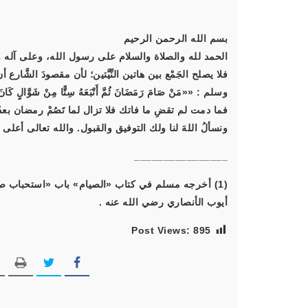
بسم الله الرحمن الرحيم
الحمد لله والصلاة والسلام على رسول الله، وعلى آله و
فلا يصلح الجَمْع بين هاتين النِّيَّتين؛ لأن مقصودَ الشّ
وسلم : «
«مَنْ صَامَ رَمَضَانَ ثُمَّ أَتْبَعَهُ سِتًّا مِنْ شَوَّالٍ كَان
فما دمت لم تقضِ ما فاتك فلا تزال لما تَصُمْ رمضان بعدُ، 
ونسألُ اللهَ لنا ولك التوفيق والقبول. والله تعالى أعلى 
________________
أيوب الأنصاري رضي الله عنه .
Post Views:
895