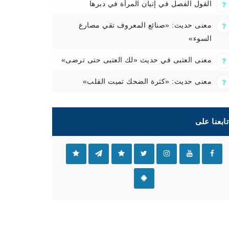
القول الفصل في إتيان المرأة في دبرها
معنى حديث: «صنائع المعروف تقي مصارع
السوء»
معنى العتبى في حديث «لك العتبى حتى ترضى»
معنى حديث: «كثرة الضحك تميت القلب»
تابعنا على