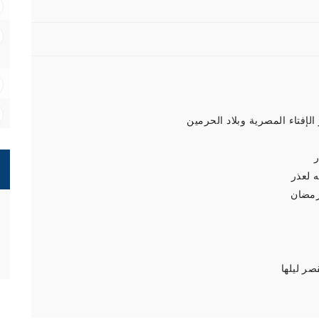
لإفتاء المصرية وبلاد الحرمين
 لعذر
 رمضان
صر ليلها