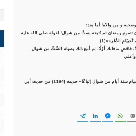
صحبه و من والاه؛ أما بعد:
َارع أن تصوم رمضان ثم تُتبعه بستٍّ من شوال؛ لقوله صلى الله عليه
َ كَصِيَامِ الدَّهْر»
»(1).
فاقضِ مافاتك أوَّلًا، ثم أتبع ذلك بصيام السِّتِّ من شوال.
وأعلم.
(1) أخرجه مسلم في كتاب «الصيام» باب «استحباب صيام ستة أيام من شوال إتباعًا» حديث (1164) من حديث أبي