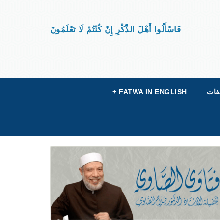
فَاسْأَلُوا أَهْلَ الذِّكْرِ إِنْ كُنْتُمْ لَا تَعْلَمُونَ
فات
FATWA IN ENGLISH
+