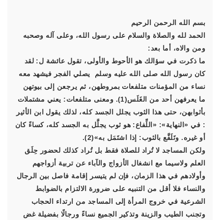
بسم الله الرحمن الرحيم
الحمد لله والصلاة والسلام على رسول الله، وعلى آله وصحبه
ومن والاه، أما بعد:
ما ذكرت في سؤالك هو الأحوط والأولى، تقول عائشة ل: لقد
كان رسول الله صلى الله عليه وسلم يصلي الفجر فيشهد معه
نساء من المؤمنات متلفعات بمروطهن، ثم يرجعن إلى بيوتهن
ما يعرفهن أحد من الغَلَس(1). ومعنى متلفعات: يعني مشتملات
بأثوابهن، حتى هذا الثوب يجلل الجسد كله، لذلك يقول ابن الأثير
: في «النهاية»: «اللِّفاع: هو ثوب يجلَّل به الجسد كله، كساءً كان
أو غيره. وتَلَفَّع بالثوب: إذا اشتَمَل به»(2).
ولكن المساجد لا تُراد للصلاة فقط بل تُراد كذلك لحضور حِلَق
العلم ولاسيما مع انشغال الأزواج والآباء عن تربية أزواجهم
وأولادهم في هذا الزمان، فإن لم يتيسر إقامة فاصل بين الرجال
والنساء فلا أقل من التنبيه على ضرورة الالتزام بالضوابط
الشرعية في خروج المرأة إلى المساجد من ارتداء الحجاب
وتجنب الطيب والزينة وتذكير الجميع نساءً ورجالًا بفضيلة غض