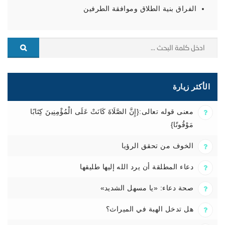
الفراق بنية الطلاق وموافقة الطرفين
الأكثر زيارة
معنى قوله تعالى:{إِنَّ الصَّلَاةَ كَانَتْ عَلَى الْمُؤْمِنِينَ كِتَابًا
مَوْقُوتًا}
الخوف من تحقق الرؤيا
دعاء المطلقة أن يرد الله إليها طليقها
صحة دعاء: «يا مسهل الشديد»
هل تدخل الهبة في الميراث؟