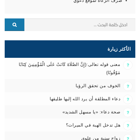
صرف الزكاة لموقع دعوي
الأكثر زيارة
معنى قوله تعالى:{إِنَّ الصَّلَاةَ كَانَتْ عَلَى الْمُؤْمِنِينَ كِتَابًا
مَوْقُوتًا}
الخوف من تحقق الرؤيا
دعاء المطلقة أن يرد الله إليها طليقها
صحة دعاء: «يا مسهل الشديد»
هل تدخل الهبة في الميراث؟
زواج سنية من علوي