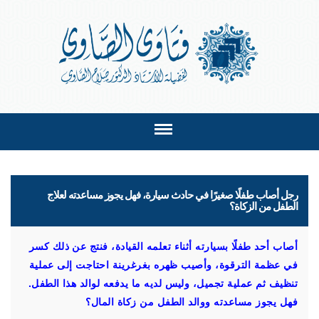
رجل أصاب طفلًا صغيرًا في حادث سيارة، فهل يجوز مساعدته لعلاج
الطفل من الزكاة؟
أصاب أحد طفلًا بسيارته أثناء تعلمه القيادة، فنتج عن ذلك كسر
في عظمة الترقوة، وأصيب ظهره بغرغرينة احتاجت إلى عملية
تنظيف ثم عملية تجميل، وليس لديه ما يدفعه لوالد هذا الطفل.
فهل يجوز مساعدته ووالد الطفل من زكاة المال؟