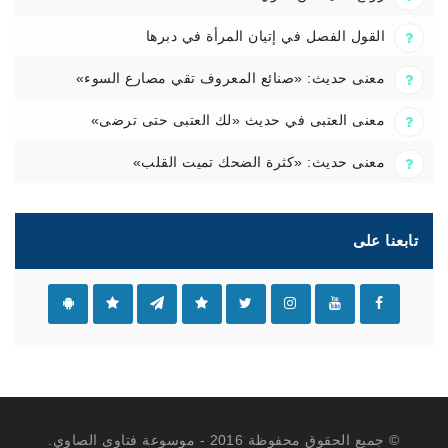
القول الفصل في إتيان المرأة في دبرها
معنى حديث: «صنائع المعروف تقي مصارع السوء»
معنى العتبى في حديث «لك العتبى حتى ترضى»
معنى حديث: «كثرة الضحك تميت القلب»
تابعنا على
© جميع الحقوق محفوظة 2016 - موسوعة فتاوى الصاوي.