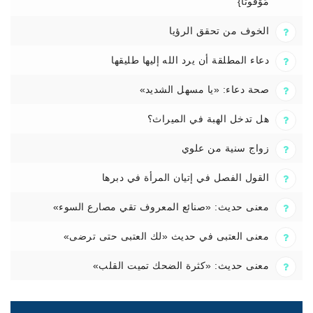
مَوْقُوتًا}
الخوف من تحقق الرؤيا
دعاء المطلقة أن يرد الله إليها طليقها
صحة دعاء: «يا مسهل الشديد»
هل تدخل الهبة في الميراث؟
زواج سنية من علوي
القول الفصل في إتيان المرأة في دبرها
معنى حديث: «صنائع المعروف تقي مصارع السوء»
معنى العتبى في حديث «لك العتبى حتى ترضى»
معنى حديث: «كثرة الضحك تميت القلب»