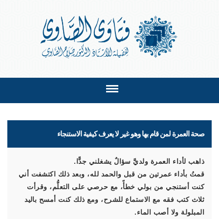
صحة العمرة لمن قام بها وهو غير لا يعرف كيفية الاستنجاء
ذاهب لأداء العمرة ولديَّ سؤالٌ يشغلني جدًّا.
قمتُ بأداء عمرتين من قبل والحمد لله، وبعد ذلك اكتشفت أني
كنت أستنجي من بولي خطأً، مع حرصي على التعلُّم، وقرأت
ثلاث كتب فقه مع الاستماع للشرح، ومع ذلك كنت أمسح باليد
المبلولة ولا أصب الماء.