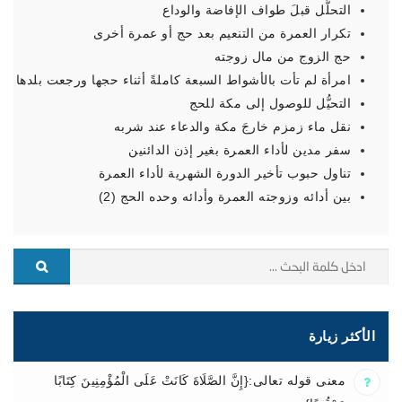
التحلُّل قبلَ طواف الإفاضة والوداع
تكرار العمرة من التنعيم بعد حج أو عمرة أخرى
حج الزوج من مال زوجته
امرأة لم تأت بالأشواط السبعة كاملةً أثناء حجها ورجعت بلدها
التحيُّل للوصول إلى مكة للحج
نقل ماء زمزم خارجَ مكة والدعاء عند شربه
سفر مدين لأداء العمرة بغير إذن الدائنين
تناول حبوب تأخير الدورة الشهرية لأداء العمرة
بين أدائه وزوجته العمرة وأدائه وحده الحج (2)
الأكثر زيارة
معنى قوله تعالى:{إِنَّ الصَّلَاةَ كَانَتْ عَلَى الْمُؤْمِنِينَ كِتَابًا