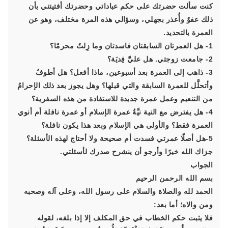
كنت سألت حضرتك على حكم عباداتي وحضرتك أفتيتني بأن
ذلك عفوٌ وأُعذر بجهلي، وسؤالي هذه المرة مختلف، وهو عن
العمرة بالتحديد.
1- هل العمرتان السابقتان فاسدتان وما زِلتُ محرمًا؟
2- جامعت زوجتي. هل عليَّ فِديَة؟
3- ذاهب إلى العمرة بعد أسبوعين، ماذا أفعل؟ هل أطوفُ
وأتحلَّل للعمرة السابقة والتي قبلها؟ وهل يجوز بعد ذلك الإحرامُ
من التنعيم وعمل عمرة جديدة للاستفادة من هذه السفرية؟
4- هل يفترض مع النية نيَّةُ عمرة الإسلام أو عمرة نافلة أم أنوي
العمرة فقط؟ والأولى هي الإسلام وبعد هذا يكون نافلة؟
5-هل أصلًا عمرتي فسدت أم صحيحة ولا أحتاج لهذه الأسئلة؟
جزاك الله خيرًا وأرجو أن ينشرح صدرك لأسئلتي.
الجواب
بسم الله الرحمن الرحيم
الحمد لله والصلاة والسلام على رسول الله، وعلى آله وصحبه
ومن والاه؛ أما بعد:
فلا يثبت حكم الخطاب في حق المكلف إلا إذا بلغه، لقوله