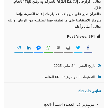
تعالى: {وَأُوحِيَ إِلَيَّ هَٰذَا الْقُرْآنُ لِأُنذِرَكُم بِهِ وَمَن بَلَغَ ۚ}[الأنعام:
19].
فالقرآن نذير على من بلغه، فلا يلزمك إعادة العُمرة، وإنما
يلزمك الاستقامةُ على ما تعلمته فيما تستقبله من الزمان. والله
تعالى أعلى وأعلم.
Post Views:
894
تاريخ النشر : 24 يناير, 2025
التصنيفات الموضوعية:
06 المناسك
فتاوى ذات صلة:
موسوس في العقيدة استهزأ بالحج