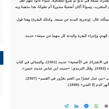
): «(فرعٌ): يجوز أن يشترك سبعةٌ في بدنةٍ أو بقرةٍ للتضحية، سواءٌ كانوا كلهم أهل
لمتقرب، وسواءٌ أكان أضحيةً منذورةً أم تطوعًا، هذا مذهبنا وبه
«المغني» من كتب الحنابلة (9/437-438): «مسألة: قال: (وتجزئ البدنة عن سبعة، وكذلك البقرة) وهذا قول
الهدي وإجزاء البقرة والبدنة كل منهما عن سبعة» حديث
(4) أخرجه الترمذي في كتاب «الأضاحي» باب «ما جاء في الاشتراك في الأضحية» حديث (1501)، والنسائي في كتاب
حسن».
(5) متفق عليه: أخرجه البخاري في كتاب «الشركة» باب «من عدل عشرًا من الغنم بجَزُور في القسم» (2507)،
دم إلا السن» (1968).