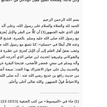
وابن ماجه، وصححه الشيخ مقبل الوادعي في «الجامع الصحيح» (4/229). جزاكم
بسم الله الرحمن الرحيم
الحمد لله والصلاة والسلام على رسول الله، وعلى آله و
فإن الذي عليه الجمهور(1) أن كلًّا من
مع رسول الله صلى الله عليه وسلم بالعمرة، فنذبح البق
وعنه قال أيضًا في «مسلم»: كنا نتمتع مع رسول الله صل
وذهب بعضُ أهل العلم إلى أن الإبل تُجزئ عن عشَرة ف
والشوكاني وغيرهم؛ لحديث ابن عباس الذي أخرجه الترمذ
وآله وسلم في سفرٍ، فحضر الأضحى، فذبحنا البقرة عن سبع
والحديث يدل على جواز الاشتراك بهذا العدد: سبعة أن
من حديث رافع بن خديج رضي الله عنه : أنه صلى الله علي
والاحتياطُ قولُ الجمهور. والله تعالى أعلى وأعلم.
___________________
(1) جاء في «المبسوط» من كتب الحنفية (12/11-12): «قال: (ولا بأس أن يشترك سبعة نفر في بقرة، أو بدنة)».