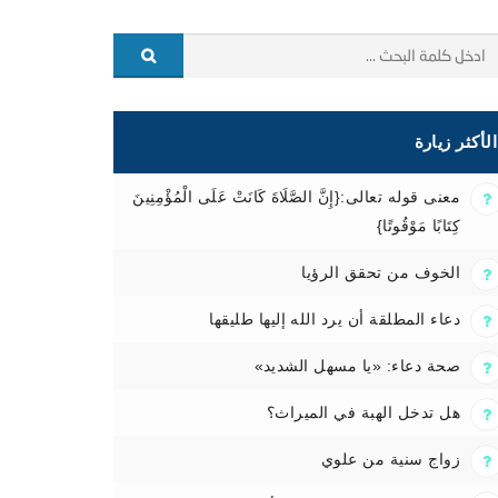
الأكثر زيارة
معنى قوله تعالى:{إِنَّ الصَّلَاةَ كَانَتْ عَلَى الْمُؤْمِنِينَ
كِتَابًا مَوْقُوتًا}
الخوف من تحقق الرؤيا
دعاء المطلقة أن يرد الله إليها طليقها
صحة دعاء: «يا مسهل الشديد»
هل تدخل الهبة في الميراث؟
زواج سنية من علوي