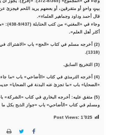
وجاء في «المجموع» (8/365-372
بيتٍ واحدٍ أو متفرقين، أو بعضهم يريد اللحم فيجزئ عن ا
قال أحمد وداود وجماهير العلماء».
وجاء في 
أكثر أهل العلم».
(2) أخرجه مسلم في كتاب «الحج» باب «الاشتراك في 
(1318).
(3) التخريج السابق.
«الضحايا» باب «ما تجزئ عنه البدنة في الضحايا» حديث (4392). وقال الترمذي: «حديث ابن عباس حديث 
ومسلم في كتاب «الأضاحي» باب «جواز الذبح بكل ما أنهر ال
Post Views:
1٬025