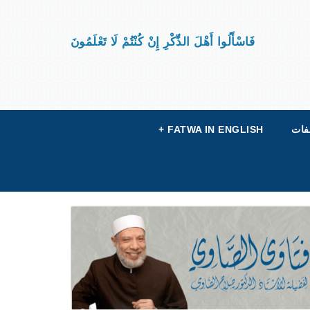
فَاسْأَلُوا أَهْلَ الذِّكْرِ إِنْ كُنْتُمْ لَا تَعْلَمُونَ
فات
FATWA IN ENGLISH
+