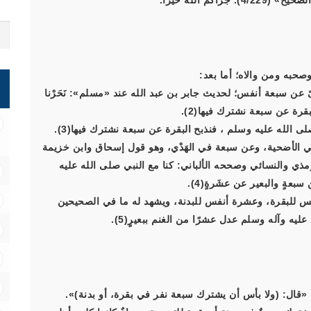
 اللهُ خيرًا.
صحبه ومن والاه؛ أما بعد:
 البقر والإبل يُجزئ عن سبعة أنفس؛ لحديث جابر بن عبد الله عند «مسلم»: نَحَرْنا
رة عن سبعة نشترك فيها(2).
ى الله عليه وسلم ، فنذبح البقرة عن سبعة نشترك فيها(3).
ي الأضحية، وعن سبعة في الهَدْي، وهو قول إسحاق وابن خزيمة
ي والنسائي وصححه الألباني: كنا مع النبي صلى الله عليه
ةٍ والبعير عن عشَرةٍ(4).
فس للبقرة، وعشرة أنفس للبدنة، ويشهد له ما في الصحيحين
ه وآله وسلم عدل عشرًا من الغنم ببعيرٍ(5).