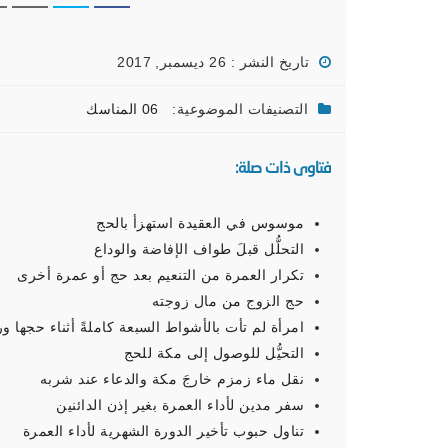
تاريخ النشر : 26 ديسمبر, 2017
التصنيفات الموضوعية:
06 المناسك
فتاوى ذات صلة:
موسوس في العقيدة استهزأ بالحج
التحلُّل قبلَ طواف الإفاضة والوداع
تكرار العمرة من التنعيم بعد حج أو عمرة أخرى
حج الزوج من مال زوجته
امرأة لم تأت بالأشواط السبعة كاملةً أثناء حجها و
التحيُّل للوصول إلى مكة للحج
نقل ماء زمزم خارجَ مكة والدعاء عند شربه
سفر مدين لأداء العمرة بغير إذن الدائنين
تناول حبوب تأخير الدورة الشهرية لأداء العمرة