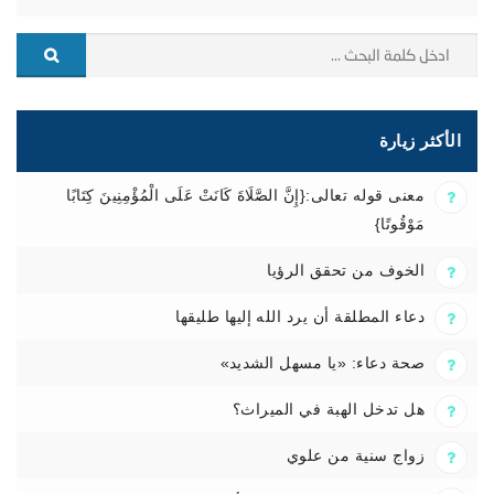
الأكثر زيارة
معنى قوله تعالى:{إِنَّ الصَّلَاةَ كَانَتْ عَلَى الْمُؤْمِنِينَ كِتَابًا
مَوْقُوتًا}
الخوف من تحقق الرؤيا
دعاء المطلقة أن يرد الله إليها طليقها
صحة دعاء: «يا مسهل الشديد»
هل تدخل الهبة في الميراث؟
زواج سنية من علوي