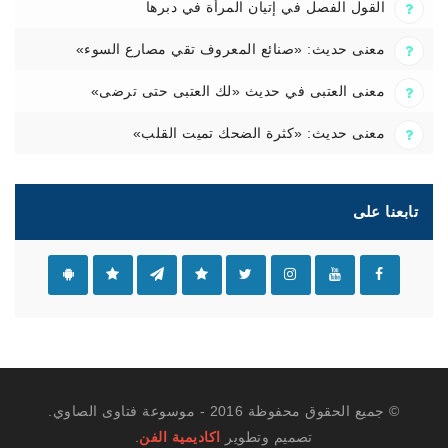
القول الفصل في إتيان المرأة في دبرها
معنى حديث: «صنائع المعروف تقي مصارع السوء»
معنى العتبى في حديث «لك العتبى حتى ترضى»
معنى حديث: «كثرة الضحك تميت القلب»
تابعنا على
© جميع الحقوق محفوظة 2016 - موسوعة فتاوى الصاوي.
تصميم وتطوير
اكاديمية الفن
.