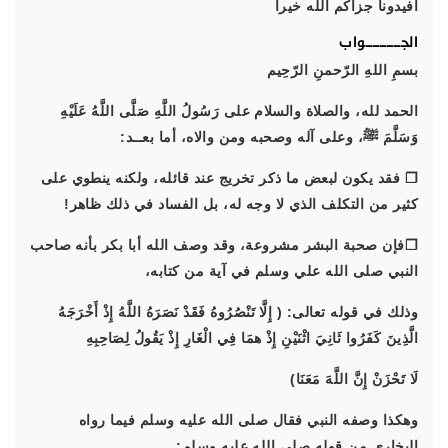
أفيدونا جزاكم الله خيراً
الجــــــــــواب
بسمِ اللهِ الرّحمنِ الرّحِيم
الحمد لله، والصلاة والسلام على رَسُولُ اللَّهِ صَلَّى اللَّهُ عَلَيْهِ
وَسَلَّمَ ﷺ، وعلى آله وصحبه ومن والاه، أما بعــد:
❐ فقد يكون لبعض ما ذكر تخريج عند قائله، ولكنه ينطوي على
كثير من التكلف الذي لا وجه له، بل الفساد في ذلك ظاهر!
❐فإن صحبة البشر مشروعة، وقد وصف الله أبا بكر بأنه صاحب
النبي صلى الله علي وسلم في آية من كتابه،
وذلك في قوله تعالى: ( إِلَّا تَنْصُرُوهُ فَقَدْ نَصَرَهُ اللَّهُ إِذْ أَخْرَجَهُ
الَّذِينَ كَفَرُوا ثَانِيَ اثْنَيْنِ إِذْ همَا فِي الْغَارِ إِذْ يَقُولُ لِصَاحِبِهِ
لَا تَحْزَنْ إِنَّ اللَّهَ مَعَنَا)
وهكذا وصفه النبي فقال صلى الله عليه وسلم فيما رواه
البخاري من قوله صلى الله عليه وسلم: