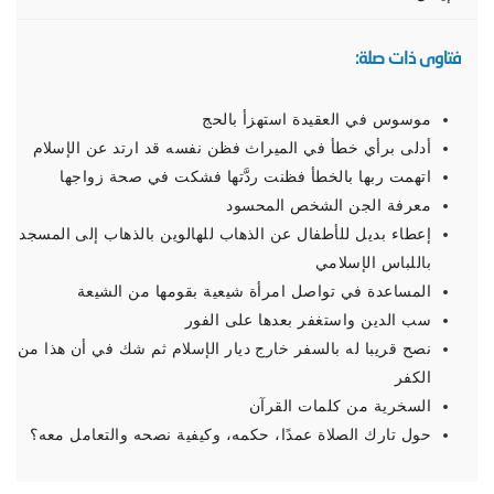
فتاوى ذات صلة:
موسوس في العقيدة استهزأ بالحج
أدلى برأي خطأ في الميراث فظن نفسه قد ارتد عن الإسلام
اتهمت ربها بالخطأ فظنت ردَّتها فشكت في صحة زواجها
معرفة الجن الشخص المحسود
إعطاء بديل للأطفال عن الذهاب للهالوين بالذهاب إلى المسجد
باللباس الإسلامي
المساعدة في تواصل امرأة شيعية بقومها من الشيعة
سب الدين واستغفر بعدها على الفور
نصح قريبا له بالسفر خارج ديار الإسلام ثم شك في أن هذا من
الكفر
السخرية من كلمات القرآن
حول تارك الصلاة عمدًا، حكمه، وكيفية نصحه والتعامل معه؟