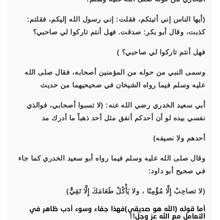
(أيها الناس إني أتيتكم، فقلت: إني رسول الله إليكم، فقلتم:
كذبت، وقال أبو بكر: صدقت. فهل أنتم تاركوا لي صاحبي؟
فهل أنتم تاركوا لي صاحبي؟ )
وسمى النبي من حوله من المؤمنين أصحابه، فقال صلى الله
عليه وسلم فيما رواه الشيخان في صحيحيهما من حديث
أبي سعيد الخدري رضي الله عنه: (لا تسبوا أصحابي، فوالذي
نفسي بيده لو أن أحدكم أنفق مثل أحد ذهباً ما أدرك مد
أحدهم ولا نصيفه)
وقال صلى الله عليه وسلم فيما رواه أبو سعيد الخدري كما جاء
في صحيح أبو داود:
(لا تصاحِبْ إِلَّا مُؤْمِنًا ، ولا يَأْكُلْ طَعَامَكَ إِلَّا تَقِيٌّ)
أما قوله (الله هو صديقي)فهذا جفاء وسوء أدب ظاهر في
التعامل مع الله عز وجل!!