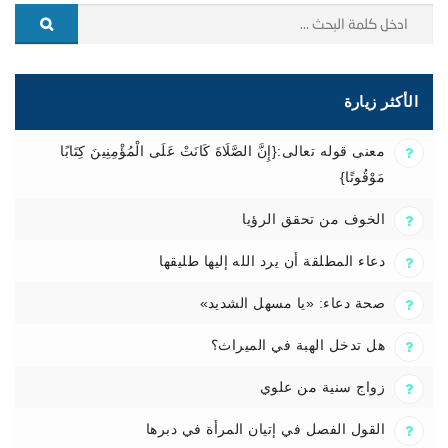
الأكثر زيارة
معنى قوله تعالى:{إِنَّ الصَّلَاةَ كَانَتْ عَلَى الْمُؤْمِنِينَ كِتَابًا
مَوْقُوتًا}
الخوف من تحقق الرؤيا
دعاء المطلقة أن يرد الله إليها طليقها
صحة دعاء: «يا مسهل الشديد»
هل تدخل الهبة في الميراث؟
زواج سنية من علوي
القول الفصل في إتيان المرأة في دبرها