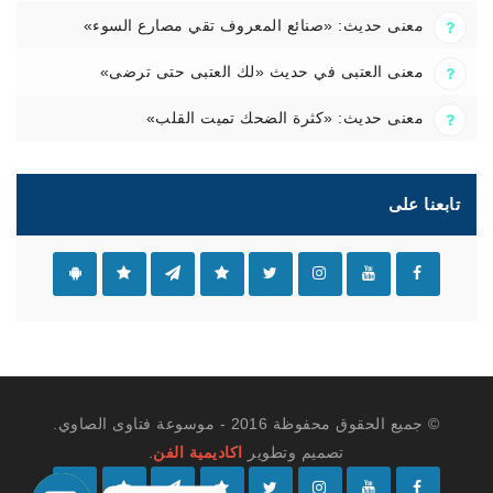
معنى حديث: «صنائع المعروف تقي مصارع السوء»
معنى العتبى في حديث «لك العتبى حتى ترضى»
معنى حديث: «كثرة الضحك تميت القلب»
تابعنا على
© جميع الحقوق محفوظة 2016 - موسوعة فتاوى الصاوي.
تصميم وتطوير
اكاديمية الفن
.