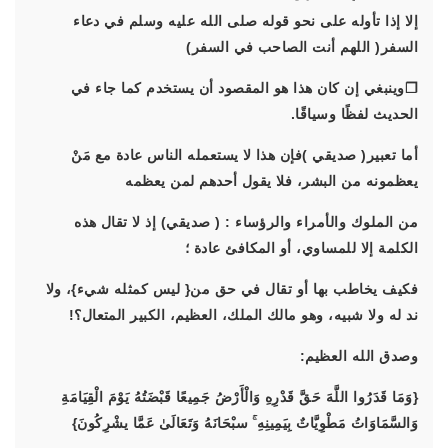
إلا إذا تأوله على نحو قوله صلى الله عليه وسلم في دعاء
السفر( اللهم أنت الصاحب في السفر)
❐وينبغي إن كان هذا هو المقصود أن يستخدم كما جاء في
الحديث لفظًا وسياقًا.
أما تعبير( صديقي )فإن هذا لا يستعمله الناس عادة مع مَنْ
يعظمونه من البشر، فلا يقول أحدهم لمن يعظمه
من الملوك والأمراء والرؤساء : ( صديقي) إذ لا تقال هذه
الكلمة إلا للمساوي، أو المكافئ عادة ؛
فكيف يخاطب بها أو تقال في حق من{ ليس كمثله شيء}، ولا
ند له ولا شبيه، وهو مالك الملك، العظيم، الكبير المتعال؟!
وصدق الله العظيم:
{وَمَا قَدَرُوا اللَّهَ حَقَّ قَدْرِهِ وَالْأَرْضُ جَمِيعًا قَبْضَتُهُ يَوْمَ الْقِيَامَةِ
وَالسَّمَاوَاتُ مَطْوِيَّاتٌ بِيَمِينِهِ ۚ سبْحَانَهُ وَتَعَالَىٰ عَمَّا يشْرِكُونَ}