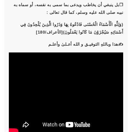
❐بل ينبغي أن يخاطب ويدعى بما سمى به نفسه، أو سماه به
نبيه صلى الله عليه وسلم، كما قال تعالى :
(وَلِلَّهِ الْأَسْمَاءُ الْحُسْنَى فَادْعُوهُ بِهَا وَذَرُوا الَّذِينَ يُلْحِدُونَ فِي
أَسْمَائِهِ سَيُجْزَوْنَ مَا كَانُوا يَعْمَلُونَ)[الأعراف/180]
✍هذا وباللهِ التوفيـق و الله أعـلىٰ وأعلـم