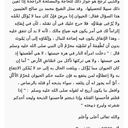
والذيي ترجح هو جواز ذلك للحاجة والمصلحة الراجحة إذا تعين
ذلك سبيلا لتحصيلها، وقد سئل الشيخ محمد بن صالح العثيمين
هذا السؤال فقال: الحيوان إذا مرِضَ فإنْ كان مما لا يُؤكَل لحْمُه
ولا يُرْجَى شِفَاؤُه فلا حرج عليك في أن تقتله ، لأن في إبقائِه
إلزاماً لك في أمر يكون فيه ضياع مالك ، لأنه لا بد أن تنفق عليه
، وهذا الإنفاق يكون فيه إضاعة للمال ، وإبْقَاؤه إلى أن يَمُوتَ
بدون أن تُطْعِمَهُ أو تَسْقِيَه محرّمٌ لأن النبي صلى الله عليه وسلم
قال : ” دخلَت امرأة النار في هرة حبستها ، لا هي أطعمتها إذ
هي حبستها ، ولا هي تركتها تأكل من خَشَاشِ الأرض ” أما إن
كان الحيوان مما يُؤْكل ، وبلغت الحال به إلى حد لا يُمْكن الانتفاع
به ولا إعطاؤُه لمن ينتفع به فإن حكمه حكم الحيوان مُحرّمُ الأكْلِ
، أيْ أنه يجوز له أن يتلفه ، سواء بذبحه أو قتله بالرصاص ،
وافعل ما يكون أريح له لقوله صلى الله عليه وسلم : ” إذا
قتلتم فأحسنوا القتلة وإذا ذبحتم فأحسنوا الذبحة وليحد أحدكم
شفرته وليرح ذبيحته “
والله تعالى أعلى وأعلم