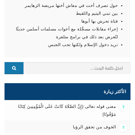
حول تصرف أخت في معاش أختها مريضة الزهايمر
بين تبني اليتيم واللقيط
فتاة تحرش بها أبوها
إجراء مقابلات مسجَّلة مع أخوات مسلمات أسلمن حديثًا
لتُعرض بعد ذلك في برامج متلفزة
تريد دخول الإسلام ولكنها تحب الجنس
الأكثر زيارة
معنى قوله تعالى:{إِنَّ الصَّلَاةَ كَانَتْ عَلَى الْمُؤْمِنِينَ كِتَابًا
مَوْقُوتًا}
الخوف من تحقق الرؤيا