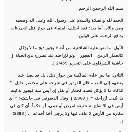
بسم الله الرحمن الرحيم
الحمد لله والصلاة والسلام على رسول الله وعلى آله وصحبه
ومن والاه، أما بعد: فقد اختلف العلماء في جواز قتل الحيوانات
بدافع الرحمة على قولين:
الأول: ما نص عليه الشافعية من أنه لا يجوز ذبح ما لا يؤكل
كالحمار الزمن – العجوز – ولو لإراحته عند تضرره من الحياة. [
حاشية الشرقاوي على التحرير 2/459 ].
الثاني: ما نص عليه المالكية من جواز ذلك، بل قد يصل عند
بعضهم إلى الندب، قال الدردير في شرحه على مختصر خليل: ”
كذكاة ما لا يؤكل لحمه كحمار أو بغل إن أيس منه فيجوز تذكيته
بل يُندب لإراحته “. [ 2/368 ]. وقال الدسوقي في حاشيته: ” أي
أيس في الانتفاع به حقيقة لمرض أو عمى، أو حكماً بأن كان في
مغارة من الأرض لا علف فيها ولا يرجى أخذ أحد له “. [ 2/368
].