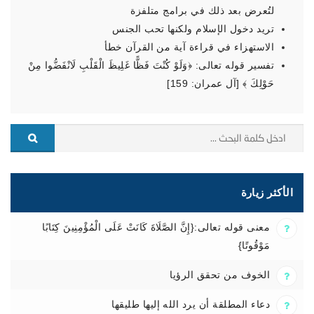
لتُعرض بعد ذلك في برامج متلفزة
تريد دخول الإسلام ولكنها تحب الجنس
الاستهزاء في قراءة آية من القرآن خطأ
تفسير قوله تعالى: ﴿وَلَوْ كُنْتَ فَظًّا غَلِيظَ الْقَلْبِ لَانْفَضُّوا مِنْ
حَوْلِكَ ﴾ [آل عمران: 159]
الأكثر زيارة
معنى قوله تعالى:{إِنَّ الصَّلَاةَ كَانَتْ عَلَى الْمُؤْمِنِينَ كِتَابًا
مَوْقُوتًا}
الخوف من تحقق الرؤيا
دعاء المطلقة أن يرد الله إليها طليقها