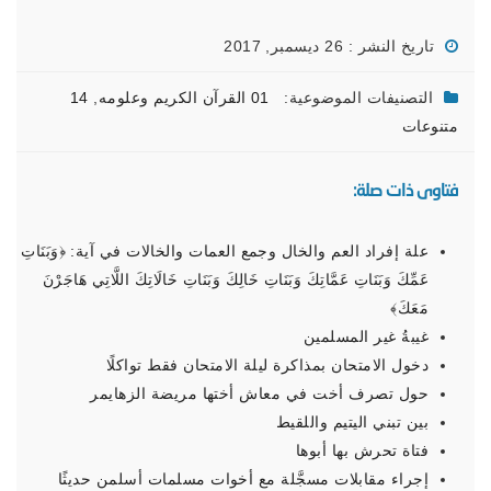
تاريخ النشر : 26 ديسمبر, 2017
التصنيفات الموضوعية:
01 القرآن الكريم وعلومه
,
14
متنوعات
فتاوى ذات صلة:
علة إفراد العم والخال وجمع العمات والخالات في آية: ﴿‌وَبَنَاتِ
‌عَمِّكَ وَبَنَاتِ عَمَّاتِكَ وَبَنَاتِ خَالِكَ وَبَنَاتِ خَالَاتِكَ اللَّاتِي هَاجَرْنَ
مَعَكَ﴾
غيبةُ غير المسلمين
دخول الامتحان بمذاكرة ليلة الامتحان فقط تواكلًا
حول تصرف أخت في معاش أختها مريضة الزهايمر
بين تبني اليتيم واللقيط
فتاة تحرش بها أبوها
إجراء مقابلات مسجَّلة مع أخوات مسلمات أسلمن حديثًا