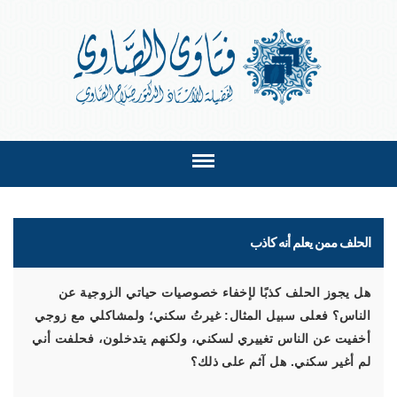
الحلف ممن يعلم أنه كاذب
هل يجوز الحلف كذبًا لإخفاء خصوصيات حياتي الزوجية عن
الناس؟ فعلى سبيل المثال: غيرتُ سكني؛ ولمشاكلي مع زوجي
أخفيت عن الناس تغييري لسكني، ولكنهم يتدخلون، فحلفت أني
لم أغير سكني. هل آثم على ذلك؟