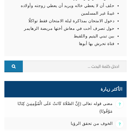
حلف أن لا يعطي خاله ويريد أن يعطي زوجته وأولاده
غيبةُ غير المسلمين
دخول الامتحان بمذاكرة ليلة الامتحان فقط تواكلًا
حول تصرف أخت في معاش أختها مريضة الزهايمر
بين تبني اليتيم واللقيط
فتاة تحرش بها أبوها
الأكثر زيارة
معنى قوله تعالى:{إِنَّ الصَّلَاةَ كَانَتْ عَلَى الْمُؤْمِنِينَ كِتَابًا
مَوْقُوتًا}
الخوف من تحقق الرؤيا