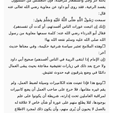
بالله عز وجل واستشعار مراقبته، فإن التجسس من المسؤول
يفسد الرعية، فقد روى أبو داود عن معاوية رضي الله تعالى عنه
قال:
سمعت رَسُولُ اللَّهِ صَلَّى اللَّهُ عَلَيْهِ وَسَلَّمَ يقول:
(إنك إن اتبعت عورات الناس أفسدتهم، أو كدت أن تفسدهم)،
فقال أبو الدرداء رضي الله عنه: كلمة سمعها معاوية من رسول
الله صلى الله عليه وسلم نفعه الله بها!
❐وهذه الملامح تعتبر سياسة شرعية حكيمة، وفي معناها حديث
آخر:
(إن الإمام إذا ابتغى الريبة في الناس أفسدهم) صحيح أبي داود
ولا حرج بعد ذلك في زيارات تفتيشية مفاجئة بحيث يبقى العمال
دائمًا في وضع يترقبون فيه حدوث تفتيش.
❐ومع هذا فإذا تعينت هذه الكاميرات وسيلة لضبط العمل، ولم
يقم غيره مقامها، فلا حرج على صاحب العمل أن يضع كاميرات
لمراقبة العاملين تحت إدارته، شريطة أن يكونوا على علم
بوجودها، لئلا يطلع منهم على عورة أو شأن خاص لا علاقة له
بالعمل لا يحبون أن يُرى منهم، وأن يكون ذلك لمجرد الاطلاع