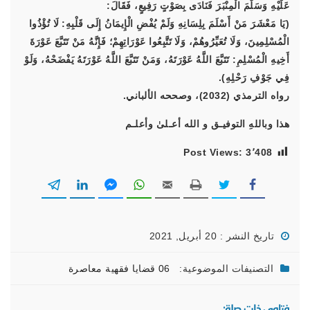
عَلَيْهِ وَسَلَّمَ الْمِنْبَرَ فَنَادَى بِصَوْتٍ رَفِيعٍ، فَقَالَ:
(يَا مَعْشَرَ مَنْ أَسْلَمَ بِلِسَانِهِ وَلَمْ يُفْضِ الْإِيمَانُ إِلَى قَلْبِهِ: لَا تُؤْذُوا
الْمُسْلِمِينَ، وَلَا تُعَيِّرُوهُمْ، وَلَا تَتَّبِعُوا عَوْرَاتِهِمْ؛ فَإِنَّهُ مَنْ تَتَبَّعَ عَوْرَةَ
أَخِيهِ الْمُسْلِمِ: تَتَبَّعَ اللَّهُ عَوْرَتَهُ، وَمَنْ تَتَبَّعَ اللَّهُ عَوْرَتَهُ يَفْضَحْهُ، وَلَوْ
فِي جَوْفِ رَحْلِهِ).
رواه الترمذي (2032)، وصححه الألباني.
هذا وباللهِ التوفيـق و الله أعـلىٰ وأعلـم
Post Views:
3٬408
تاريخ النشر : 20 أبريل, 2021
التصنيفات الموضوعية:
06 قضايا فقهية معاصرة
فتاوى ذات صلة: