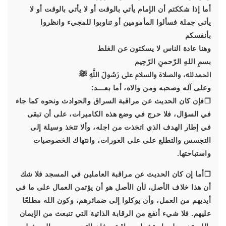
‏أما إذا شككتم أن الإمام يأتي بالوقت أو لا يأتي بالوقت أو لا
يأتي جملة فسألوا المأمومين أو تناوبوا للمجيء وانظروا
بأنفسكم
وهنا عادة الناس لا يسكتون عن الغلط
بسمِ اللهِ الرّحمنِ الرّحِيم
الحمدلله، والصلاة والسلام على رَسُولَ اللَّهِ ﷺ
وعلى آله وصحبه ومن والاه، أما بعـــد:
❐فإن كان الحديث عن مراقبة السراق والحوادث ونحوه كما جاء
في السؤال، فلا حرج في وضع هذه الكاميرات، على أن تبقى
في إطار الهدف الذي اتخذت من اجله، وألا تتخذ وسيلة إلى
التجسس والتطلع على على العورات، وانتهاك الخصوصيات
واستباحتها.
❐أما إن كان الحديث عن مراقبة العاملين في المسجد فلا شك
أن هذا خلاف الأصل، لأن الأصل هو أن يؤتمن العمال على ما في
أيديهم من العمل، وأن يوكلوا إلى ضمائرهم، وكون الله مطلعًا
عليهم. فلا شيء أنفع من الرقابة الذاتية التي تنبعث من الإيمان