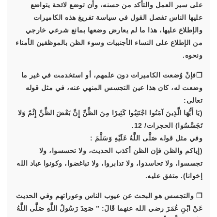
على سير العمل والتأكد من حسنه، وأن توضع لائحة يتواضع
عليها الناس تفصل القول في سياسة تفريغ هذه الكاميرات
والإطلاع عليها، هذا ما لم يعارض وضعها بمانع شرعي خارجي
من الإطلاع على النساء الأجنبيات وسوء الظن بالموظفين الأمناء
ونحوه.
❐فإنْ وُضعت الكاميرات دون علمهم، أو استخدمت في غير ما
وضعت له، كان هذا عين التجسس المنهي عنه، في مثل قوله
تعالى:
(يَا أَيُّهَا الَّذِينَ آمَنُوا اجْتَنِبُوا كَثِيرًا مِنَ الظَّنِّ إِنَّ بَعْضَ الظَّنِّ إِثْمٌ وَلا
تَجَسَّسُوا) الحجرات/ 12.
وفي مثل قوله صَلَّى اللَّهُ عَلَيْهِ وَسَلَّمَ :
(إياكم والظن فإن الظن أكذب الحديث، ولا تحسسوا، ولا
تجسسوا، ولا تحاسدوا، ولا تدابروا، ولا تباغضوا، وكونوا عباد الله
إخوانا). متفق عليه.
❐ والتجسس هو البحث عن عيوب الناس وعوراتهم وفي الحديث
عَنْ ابْنِ عُمَرَ رضي الله عنهما قَالَ: ” صَعِدَ رَسُولُ اللَّهِ صَلَّى اللَّهُ