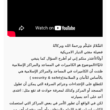
السَّلامُ عليكُم ورحمةُ الله وبركاتُهُ
فضيلة مفتي الديار الامريكية
أولآ//أعتذر منكم إني لم أطرح السؤال كما ينبغي
ثانيًا//الموضوع هو الكاميرات في المساجد والمراكز الإسلامية
ظننت أن الكاميرات في المساجد والمراكز الإسلامية هي
بالأساس للأمان و السلامة(security & safety )
‏للتطلع على الإعتداءات وجرائم السرقة التي يمكن أن تطول
المسجد أو المركز وكذلك لمعرفة حوادث قد تقع مثل: اعتدى
أحد على أحد بسيارته
لكن في الواقع أن تطور الأمر في بعض المراكز التي استعملت
الكاميرات لمراقبة الإمام والمنظف وأي أحد يدفع له أجر من