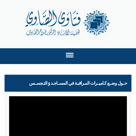
حــول وضــع كـاميــرات المـراقبـة في المســاجـد وَ التـجســس