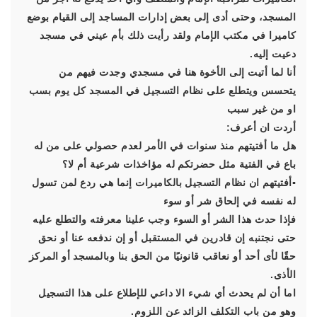
المسجد، ‏وحتى أدى إلى بعض إدارات المساجد إلى القيام بوضع
كاميرا في مكتب الإمام ولقد رأيت ذلك بأم عيني في مسجد
دعيت ‏إليه.
أنا لما أتيت إلى الأخوة هنا في مسجدي وجدت فيهم من
يتحسس ويتطلع ‏على نظام التسجيل في المسجد كل يوم بسب
او من غير سبب
أردت ان أعرف:
‏هل ما أفتيتهم منذ سنوات في الأمر لعدم حصولي على من له
باع في الفتية مثل حضرتكم ‏له مؤاخذات شرعية أم لا؟
▪︎أفتيتهم ان نظام التسجيل بالكاميرات إنما هي ردع لمن تسول
له نفسه في إلحاق شر أو سوء
فإذا حدث هذا الشر أو السوء وجب علينا معرفته والتطلع عليه
حتى نجتنبه إن قادرين في المستقبل أو إن ندفعه عنا أو نحق
حقًا لأى أحد أو نعاقب قانونيًا من الحق بنا وبالمسجد أو المركز
الأذى.
‏اما أن لم يحدث أي شيء الا داعي للإطلاع على هذا التسجيل
وهو من باب التكلف الزائد عن اللزوم.