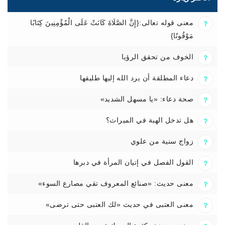
معنى قوله تعالى:{إِنَّ الصَّلَاةَ كَانَتْ عَلَى الْمُؤْمِنِينَ كِتَابًا
مَوْقُوتًا}
الخوف من تحقق الرؤيا
دعاء المطلقة أن يرد الله إليها طليقها
صحة دعاء: «يا مسهل الشديد»
هل تدخل الهبة في الميراث؟
زواج سنية من علوي
القول الفصل في إتيان المرأة في دبرها
معنى حديث: «صنائع المعروف تقي مصارع السوء»
معنى العتبى في حديث «لك العتبى حتى ترضى»