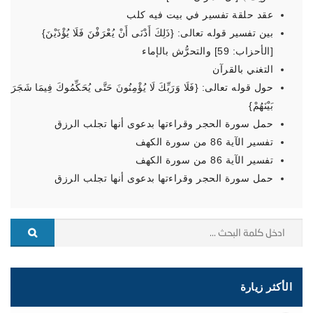
عقد حلقة تفسير في بيت فيه كلب
بين تفسير قوله تعالى: {ذَلِكَ أَدْنَى أَنْ يُعْرَفْنَ فَلَا يُؤْذَيْنَ}
[الأحزاب: 59] والتحرُّش بالإماء
التغني بالقرآن
حول قوله تعالى: {فَلَا وَرَبِّكَ لَا يُؤْمِنُونَ حَتَّى يُحَكِّمُوكَ فِيمَا شَجَرَ
بَيْنَهُمْ}
حمل سورة الحجر وقراءتها بدعوى أنها تجلب الرزق
تفسير الآية 86 من سورة الكهف
تفسير الآية 86 من سورة الكهف
حمل سورة الحجر وقراءتها بدعوى أنها تجلب الرزق
الأكثر زيارة