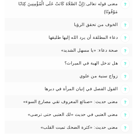
معنى قوله تعالى:{إِنَّ الصَّلَاةَ كَانَتْ عَلَى الْمُؤْمِنِينَ كِتَابًا
مَوْقُوتًا}
الخوف من تحقق الرؤيا
دعاء المطلقة أن يرد الله إليها طليقها
صحة دعاء: «يا مسهل الشديد»
هل تدخل الهبة في الميراث؟
زواج سنية من علوي
القول الفصل في إتيان المرأة في دبرها
معنى حديث: «صنائع المعروف تقي مصارع السوء»
معنى العتبى في حديث «لك العتبى حتى ترضى»
معنى حديث: «كثرة الضحك تميت القلب»