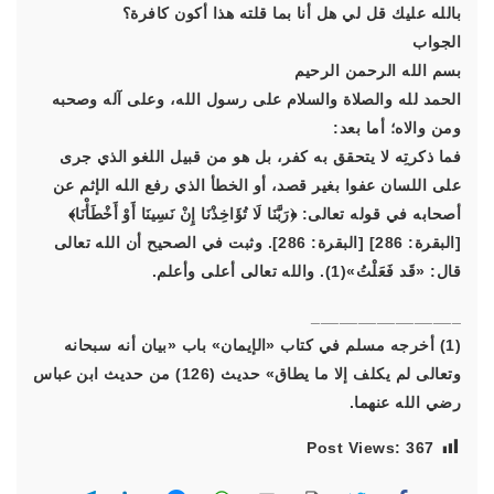
بالله عليك قل لي هل أنا بما قلته هذا أكون كافرة؟
الجواب
بسم الله الرحمن الرحيم
الحمد لله والصلاة والسلام على رسول الله، وعلى آله وصحبه
ومن والاه؛ أما بعد:
فما ذكرتِه لا يتحقق به كفر، بل هو من قبيل اللغو الذي جرى
على اللسان عفوا بغير قصد، أو الخطأ الذي رفع الله الإثم عن
أصحابه في قوله تعالى: ﴿رَبَّنَا لَا تُؤَاخِذْنَا إِنْ نَسِينَا أَوْ أَخْطَأْنَا﴾
[البقرة: 286] [البقرة: 286]. وثبت في الصحيح أن الله تعالى
قال: «قَد فَعَلْتُ»(1). والله تعالى أعلى وأعلم.
________________
(1) أخرجه مسلم في كتاب «الإيمان» باب «بيان أنه سبحانه
وتعالى لم يكلف إلا ما يطاق» حديث (126) من حديث ابن عباس
رضي الله عنهما.
Post Views:
367