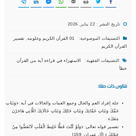
تاريخ النشر : 22 يناير, 2026
التصنيفات الموضوعية:
01 القرآن الكريم وعلومه
,
تفسير
القرآن الكريم
التصنيفات الفقهية:
الاستهزاء في قراءة آية من القرآن
خطأ
فتاوى ذات صلة:
علة إفراد العم والخال وجمع العمات والخالات في آية: ﴿‌وَبَنَاتِ
‌عَمِّكَ وَبَنَاتِ عَمَّاتِكَ وَبَنَاتِ خَالِكَ وَبَنَاتِ خَالَاتِكَ اللَّاتِي هَاجَرْنَ
مَعَكَ﴾
تفسير قوله تعالى: ﴿وَلَوْ كُنْتَ فَظًّا غَلِيظَ الْقَلْبِ لَانْفَضُّوا مِنْ
حَوْلِكَ ﴾ [آل عمران: 159]