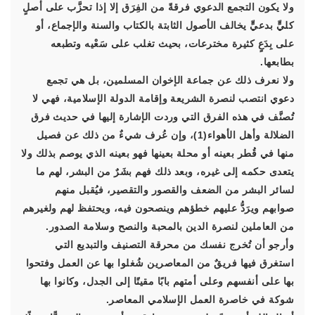
ولا يكون التجمع الدعوي فرقةً من الفِرَق إلا إذا تحزَّب على أصلٍ
كليٍّ بدعيٍّ يخالف الأصول الثابتة بالكتاب والسنة والإجماع، أو
على بِدَعٍ كثيرة مخترعات، بحيث تغلب على سَعْيه وتطبعه
بطابعها.
ولا نعرف ذلك عن جماعة الإخوان المسلمين، بل هي تجمع
دعوي انتصب لنصرة الشريعة وإقامة الدولة الإسلامية، فهي لا
تُصنَّف في هذه الفرق التي وردت الإشارة إليها في حديث فرق
الضلالة وأهل الأهواء(1)، وإن عُرف شيءٌ من ذلك عن فصيل
منها في قُطر بعينه أو محلة بعينها فهو بعينه الذي يوصم بذلك ولا
يتعدى حكمه إلى غيره، وبعد ذلك فهم بشَرٌ من البشر، لهم ما
لسائر البشر من الضعف والقصور والتقصير، فيُقبل منهم
صوابهم ويرَدُّ عليهم خطؤهم وينصحون فيه، ويحتفظ لهم ولغيرهم
من العاملين لنصرة الدين بالمحبة والنصح وسلامة الصدور.
وأرجو أن تُخرج نفسك من محرقة التصنيف والتبديع التي
استغرق فيها فريقٌ من المعاصرين شُغلوا بها عن العمل وفتحوا
بها على أنفسهم وعلى أمتهم بابًا مقيتًا إلى الجدل، وكانوا بها
شوكة في خاصرة العمل الإسلامي المعاصر.