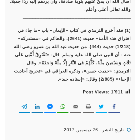
أسال الله أن يمنَّ عليهم بتوبة صادقة، وأن يردهم إليه ردًّا جميلًا.
والله تعالى أعلى وأعلم.
ـــــــــــــــــــــــــــــــــــــــــــــــــــــــــــــــــــــــــــــ
(1) فقد أخرج الترمذي في كتاب «الإيمان» باب «ما جاء في
افتراق هذه الأمة» حديث (2641)، والحاكم في «مستدركه»
(1/218) حديث (444). من حديث عبد الله بن عمرو رضي الله
عنه : أن النبي صلى الله عليه وسلم قال:
«تَفْتَرِقُ أُمَّتِي عَلَى
ثَلَاثٍ وَسَبْعِينَ مِلَّةً، كُلُّهُمْ فِي النَّارِ إِلَّا مِلَّةً وَاحِدَةً»
. وقال
الترمذي: «حديث حسن»، وذكره العراقي في «تخريج أحاديث
الإحياء» (2/885) وقال: «إسناده جيد».
Post Views:
1٬911
تاريخ النشر : 26 ديسمبر, 2017