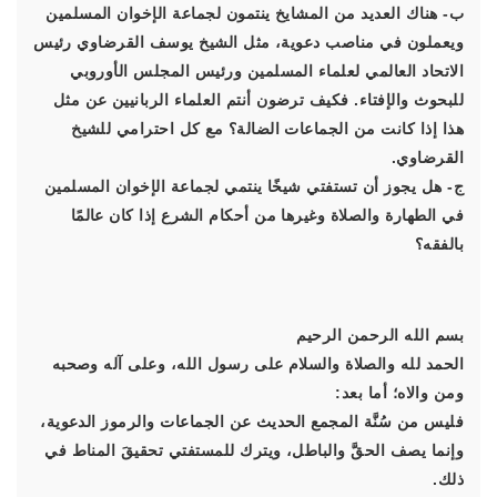
ب- هناك العديد من المشايخ ينتمون لجماعة الإخوان المسلمين
ويعملون في مناصب دعوية، مثل الشيخ يوسف القرضاوي رئيس
الاتحاد العالمي لعلماء المسلمين ورئيس المجلس الأوروبي
للبحوث والإفتاء. فكيف ترضون أنتم العلماء الربانيين عن مثل
هذا إذا كانت من الجماعات الضالة؟ مع كل احترامي للشيخ
القرضاوي.
ج- هل يجوز أن تستفتي شيخًا ينتمي لجماعة الإخوان المسلمين
في الطهارة والصلاة وغيرها من أحكام الشرع إذا كان عالمًا
بالفقه؟
بسم الله الرحمن الرحيم
الحمد لله والصلاة والسلام على رسول الله، وعلى آله وصحبه
ومن والاه؛ أما بعد:
فليس من سُنَّة المجمع الحديث عن الجماعات والرموز الدعوية،
وإنما يصف الحقَّ والباطل، ويترك للمستفتي تحقيقَ المناط في
ذلك.