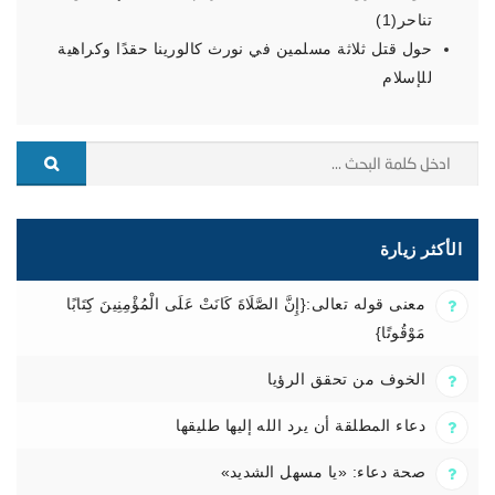
تناحر(1)
حول قتل ثلاثة مسلمين في نورث كالورينا حقدًا وكراهية
للإسلام
الأكثر زيارة
معنى قوله تعالى:{إِنَّ الصَّلَاةَ كَانَتْ عَلَى الْمُؤْمِنِينَ كِتَابًا
مَوْقُوتًا}
الخوف من تحقق الرؤيا
دعاء المطلقة أن يرد الله إليها طليقها
صحة دعاء: «يا مسهل الشديد»