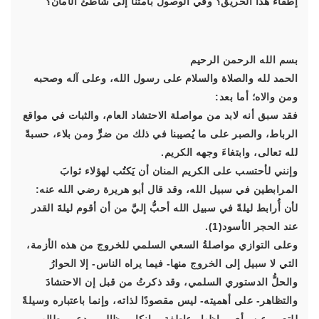
إطفاء هذا الحريق؟ وفي الوصول بأمتنا إلى شاطئ الأمان؟
بسم الله الرحمن الرحيم
الحمد لله والصلاة والسلام على رسول الله، وعلى آله وصحبه
ومن والاه؛ أما بعد:
فقد سبق أنه لابد من مواصلة الاحتشاد العام، والثبات في مواقع
الرباط، والصبر على ما يُصيبنا في ذلك من ضرٍّ ومن بلاء، حسبةً
لله تعالى، وابتغاءَ وجهه الكريم.
وإنني لأحتسب على الكريم المنان أن يَكتُب لهؤلاء ثوابَ
المرابطين في سبيل الله، وقد قال أبو هريرة رضي الله عنه:
لأن أُرابط ليلةً في سبيل الله أحبُّ إليَّ من أن أقوم ليلةَ القدر
عند الحجر الأسود(1).
وعلى التوازي مواصلةُ السعي السلمي للخروج من هذه الأزمة،
التي لا سبيل إلى الخروج منها- فيما يراه الناس- إلا الحوارُ
والحلُّ الدستوري السلمي، وقد ذكرتُ من قبل إن الاحتشادَ
والتظاهر- على أهميته- ليس مقصودًا لذاته، وإنما باعتباره وسيلةً