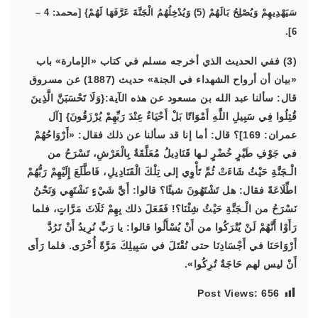
سَيَهْدِيهِمْ وَيُصْلِحُ بَالَهُمْ (5) وَيُدْخِلُهُمُ الْجَنَّةَ عَرَّفَهَا لَهُمْ} [محمد: 4 –
6].
(3) ففي الحديث الذي أخرجه مسلم في كتاب «الإمارة» باب
«بيان أن أرواح الشهداء في الجنة» حديث (1887) عن مسروق
قال: سألنا عبد الله بن مسعود عن هذه الآية:{وَلَا تَحْسَبَنَّ الَّذِينَ
قُتِلُوا فِي سَبِيلِ اللَّهِ أَمْوَاتًا بَلْ أَحْيَاءٌ عِنْدَ رَبِّهِمْ يُرْزَقُونَ} [آل
عمران: 169]؟ قال: أما إنا قد سألنا عن ذلك فقال: «أَرْوَاحُهُمْ
في جَوْفِ طَيْرٍ خُضْرٍ لـها قَنَادِيلُ مُعَلَّقَةٌ بِالْعَرْشِ، تَسْرَحُ من
الْـجَنَّةِ حَيْثُ شَاءَتْ ثُمَّ تَأْوِي إلى تِلْكَ الْقَنَادِيلِ، فَاطَّلَعَ إِلَيْهِمْ رَبُّهُمْ
اطِّلَاعَةً فقال: هل تَشْتَهُونَ شيئًا؟ قالوا: أَيَّ شَيْءٍ نَشْتَهِي وَنَحْنُ
نَسْرَحُ من الْـجَنَّةِ حَيْثُ شِئْنَا؟! فَفَعَلَ ذلك بِهِمْ ثَلَاثَ مَرَّاتٍ، فلما
رَأَوْا أَنَّهُمْ لَنْ يُتْرَكُوا من أَنْ يُسْأَلُوا قالوا: يا رَبِّ نُرِيدُ أَنْ تَرُدَّ
أَرْوَاحَنَا في أَجْسَادِنَا حتى نُقْتَلَ في سَبِيلِكَ مَرَّةً أُخْرَى. فلما رَأَى
أَنْ ليس لهم حَاجَةٌ تُرِكُوا».
Post Views:
656