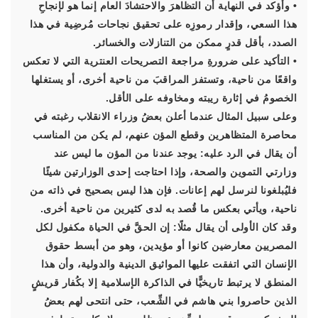
• وأؤكد في النهاية أن التظاهرَ والاحتشادَ العام إنما هو لإنجاحِ
هذا السعي، وإقدار رموزِه على تحقيق نجاحات مُرضِية في هذا
الصدد، بأقل قدرٍ ممكن من التنازلات والخسائر.
• التأكيد على ضرورةِ مراجعة التصريحات العنترية التي لا تعكس
واقعًا من ناحية، وتستفز المراقبَ من ناحية أخرى، أو يستغلها
الخصومُ في إثارة ريبته ومخاوفه على الأقل.
وعلى سبيل المثال عندما أعلن بعضُ وزراء الانقلاب رغبته في
محاصرة المتظاهرين وقطع المؤن عنهم، لم يكن من المناسب
أن يقال في الرد عليه: يوجد عندنا من المؤن ما ليس عند
وزارتي التموين والصحة، وإذا احتاجت إحدى الوزارتين شيئًا
فليُبلغونا لنرسل لهم إعانات. فإن هذا ليس بصحيح في ذاته من
ناحية، ويأتي بعكس ما قُصد به لدى كثيرين من ناحية أخرى.
وقد كان الأولى أن يقال مثلًا: إن الحقَّ في الحياة مكفول لكل
المصريين معارضين كانوا أو مؤيدين، وهو من أبسط حقوق
الإنسان التي اتفقت عليها المواثيق الدينية والدولية، وأن هذا
المنطق لا يرتبط تاريخيًّا في الذاكرة الإسلامية إلا بكُفار قريشٍ
الذين حاصروا بني هاشم في الشِّعب، حتى انتحى لهم بعضُ