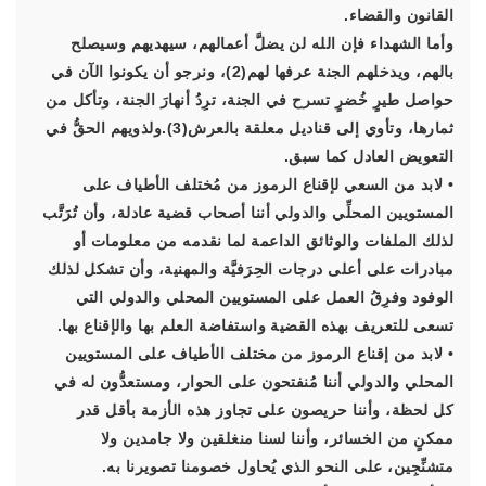
القانون والقضاء.
وأما الشهداء فإن الله لن يضلَّ أعمالهم، سيهديهم وسيصلح
بالهم، ويدخلهم الجنة عرفها لهم(2)، ونرجو أن يكونوا الآن في
حواصل طيرٍ خُضرٍ تسرح في الجنة، ترِدُ أنهارَ الجنة، وتأكل من
ثمارها، وتأوي إلى قناديل معلقة بالعرش(3).ولذويهم الحقُّ في
التعويض العادل كما سبق.
• لابد من السعي لإقناع الرموز من مُختلف الأطياف على
المستويين المحلِّي والدولي أننا أصحاب قضية عادلة، وأن تُرَتَّب
لذلك الملفات والوثائق الداعمة لما نقدمه من معلومات أو
مبادرات على أعلى درجات الحِرَفيَّة والمهنية، وأن تشكل لذلك
الوفود وفرِقُ العمل على المستويين المحلي والدولي التي
تسعى للتعريف بهذه القضية واستفاضة العلم بها والإقناع بها.
• لابد من إقناع الرموز من مختلف الأطياف على المستويين
المحلي والدولي أننا مُنفتحون على الحوار، ومستعدُّون له في
كل لحظة، وأننا حريصون على تجاوز هذه الأزمة بأقل قدر
ممكنٍ من الخسائر، وأننا لسنا منغلقين ولا جامدين ولا
متشنِّجِين، على النحو الذي يُحاول خصومنا تصويرنا به.