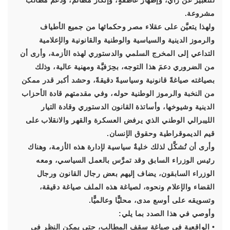
للتعبير عن رأي، وإظهار عاطفةٍ، وإنكار مظالم، ودعم مطالب
مشروعة.
ولهذا يتعيَّن على عقلاء مصر وحكمائها من جميع الأطياف
والرموز الدينية والسياسية والوطنية والقانونية والإعلامية
التداعي إلى المخرج السلمي والدستوري لهذه الأزمة، وأرى أن
من الضروري دعمَ هذا التوجه، بحِرَفيَّة ومهنية عالية، وذلك
بصياغته صياغةً قانونية وسياسيةً دقيقةً، وحشد أكبر قدر ممكن
من النخبة والرموز الوطنية حوله، وفي مقدمتهم قادة الأحزاب
الدينية وشيوخها، وأساتذة القانون الدستوري وقادة التيار
الليبرالي الوطني الذي يرفض العسكرة والقهر والانقلاب على
قيم الديموقراطية وحقوق الإنسان.
وأرى أن تُشكَّل لذلك خليةٌ سياسية لإدارة هذه الأزمة، وهناك
رئيس الوزراء السابق وقد تمرَّس بالعمل السياسي، ومعه
الوزراء السابقون، يضاف إليهم بعض رجال القانون ورجال
القضاء والإعلام ونحوه، لصياغة هذه الملف صياغة دقيقة،
وتسويقه على أوسع مدى، محليًّا وعالميًّا.
وأوصي في هذا الصدد بما يلي:
• الواقعية في صياغة سقفِ المطالب، حتى يمكن النظر في