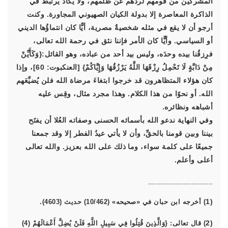
المشركين من قومهم لردِّهم عن ظلمهم، ولا يكاد يرتبط في
الذاكرة المعاصرة إلا بدولة الكيان الصهيوني المجاورة. وكنت
أرجو أن لا يقع في مثله شخصيةٌ مصرية، أيًّا كان انتماؤُها الديني
أو السياسي. وأيًّا كان الأمر فإننا نثق في رحمة الله تعالى،
فرِزقُنا بيده وحدَه، وليس بيد أحد من عباده، وهو القائل:{وَكَأَيِّنْ
مِنْ دَابَّةٍ لَا تَحْمِلُ رِزْقَهَا اللَّهُ يَرْزُقُهَا وَإِيَّاكُمْ} [العنكبوت: 60]، وإذا
كان هؤلاء المتظاهرون قد خرجوا ابتغاءَ مرضاة الله فلن يُضيِّعَهم
الله. أو نحوًا من هذا الكلام. وهذا مجرد مثال، وقِس عليه
أشباهه ونظائره.
وفي النهاية ندعو الله بأسمائه الحسنى وصفاته العُلا أن يفتَح
بيننا وبين قومنا بالحقِّ، وأن لا يأتي عيدُ الفطر إلا وقد جمعنا
جميعًا على كلمة سواء، وما ذلك على الله بعزيز. والله تعالى
أعلى وأعلم.
_______________
(1
) أخرجه ابن حبان في «صحيحه» (10/462) حديث (4603).
(2
) قال تعالى: {وَالَّذِينَ قُتِلُوا فِي سَبِيلِ اللَّهِ فَلَنْ يُضِلَّ أَعْمَالَهُمْ (4)