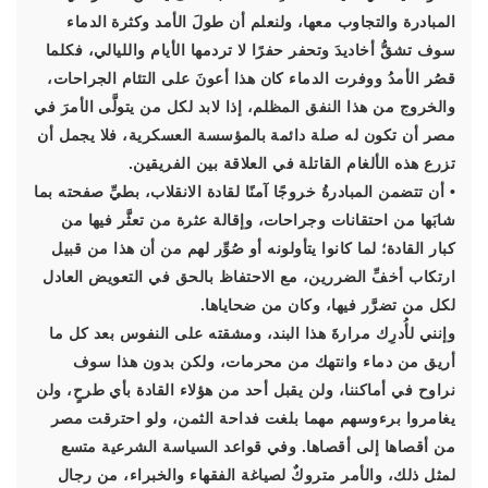
المبادرة والتجاوب معها، ولنعلم أن طولَ الأمد وكثرة الدماء
سوف تشقُّ أخاديدَ وتحفر حفرًا لا تردمها الأيام والليالي، فكلما
قصُر الأمدُ ووفرت الدماء كان هذا أعونَ على التئام الجراحات،
والخروج من هذا النفق المظلم، إذا لابد لكل من يتولَّى الأمرَ في
مصر أن تكون له صلة دائمة بالمؤسسة العسكرية، فلا يجمل أن
تزرع هذه الألغام القاتلة في العلاقة بين الفريقين.
• أن تتضمن المبادرةُ خروجًا آمنًا لقادة الانقلاب، بطيِّ صفحته بما
شابَها من احتقانات وجراحات، وإقالة عثرة من تعثَّر فيها من
كبار القادة؛ لما كانوا يتأولونه أو صُوِّر لهم من أن هذا من قبيل
ارتكاب أخفِّ الضررين، مع الاحتفاظ بالحق في التعويض العادل
لكل من تضرَّر فيها، وكان من ضحاياها.
وإنني لأُدرِك مرارةَ هذا البند، ومشقته على النفوس بعد كل ما
أريق من دماء وانتهك من محرمات، ولكن بدون هذا سوف
نراوح في أماكننا، ولن يقبل أحد من هؤلاء القادة بأي طرحٍ، ولن
يغامروا برءوسهم مهما بلغت فداحة الثمن، ولو احترقت مصر
من أقصاها إلى أقصاها. وفي قواعد السياسة الشرعية متسع
لمثل ذلك، والأمر متروكٌ لصياغة الفقهاء والخبراء، من رجال