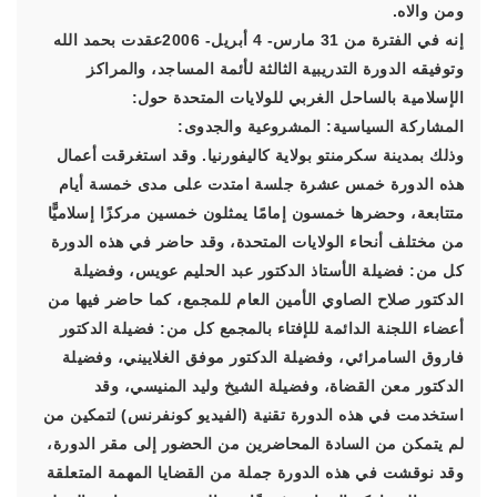
ومن والاه.
إنه في الفترة من 31 مارس- 4 أبريل- 2006عقدت بحمد الله
وتوفيقه الدورة التدريبية الثالثة لأئمة المساجد، والمراكز
الإسلامية بالساحل الغربي للولايات المتحدة حول:
المشاركة السياسية: المشروعية والجدوى:
وذلك بمدينة سكرمنتو بولاية كاليفورنيا. وقد استغرقت أعمال
هذه الدورة خمس عشرة جلسة امتدت على مدى خمسة أيام
متتابعة، وحضرها خمسون إمامًا يمثلون خمسين مركزًا إسلاميًّا
من مختلف أنحاء الولايات المتحدة، وقد حاضر في هذه الدورة
كل من: فضيلة الأستاذ الدكتور عبد الحليم عويس، وفضيلة
الدكتور صلاح الصاوي الأمين العام للمجمع، كما حاضر فيها من
أعضاء اللجنة الدائمة للإفتاء بالمجمع كل من: فضيلة الدكتور
فاروق السامرائي، وفضيلة الدكتور موفق الغلاييني، وفضيلة
الدكتور معن القضاة، وفضيلة الشيخ وليد المنيسي، وقد
استخدمت في هذه الدورة تقنية (الفيديو كونفرنس) لتمكين من
لم يتمكن من السادة المحاضرين من الحضور إلى مقر الدورة،
وقد نوقشت في هذه الدورة جملة من القضايا المهمة المتعلقة