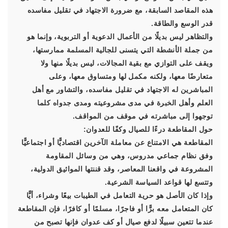
هذه المقاصد السابقة، مع ضرورة الاجتهاد في تقليل مفاسده
قدر الوسع والطاقة.
والتظاهر ليس بديلًا من الأعمال الدعوية أو التربوية، وإنما هو
من جملة الأنشطة التي يتسنى للجالية المسلمة ممارستها،
ويقف على التوازي مع بقية المجالات، ليس بديلًا منها ولا
متعارضًا معها، ولكنه مكمل لها ومتساوق معها، وعلى
المباشرين له الاجتهاد في تقليل مفاسده، والتشاور مع أهل
العلم وأهل الخبرة في مدى مشروعيته ومدى جدواه كلما
توجهوا إلى مباشرته في موقف من المواقف.
حول المقاطعة درءًا للصيال وكفًا للعدوان:
المقاطعة هي الامتناع عن معاملة الآخرين اقتصاديًّا أو اجتماعيًّا
وفق نظام جماعي مدروس، وهي من وسائل المقاومة
المشروعة في واقعنا المعاصر، وقد قننتها المواثيق الدولية،
وتتسع لها قواعد السياسة الشرعية.
وإذا كان الأصل هو حرية التعامل في الطيبات بيعًا وشراء، أيًّا
كان المتعامل معه برًّا أو فاجرًا، مسلمًا أو كافرًا، فإن المقاطعة
عندما تتعين سبيلًا لدفع صيال أو كف عدوان فإنها تصبح من