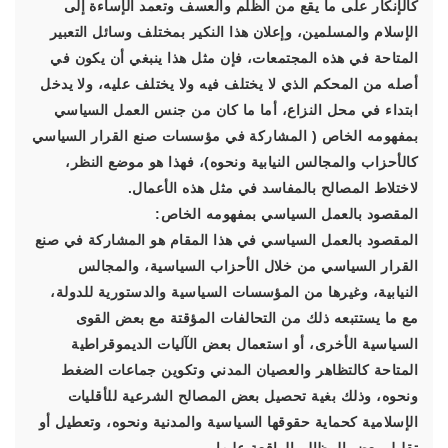
كالإنكار على ما يقع من الظلم والعسف وتعمد الإساءة إلى
الإسلام والمسلمين، وإعلان هذا النكير بمختلف وسائل التعبير
المتاحة في هذه المجتمعات، فإن مثل هذا ينبغي أن يكون في
أصله من المحكم الذي لا يختلف فيه ولا يختلف عليه، ولا يدخل
ابتداء في محل النزاع، أما ما كان من جنس العمل السياسي
بمفهومه الخاص ( المشاركة في مؤسسات صنع القرار السياسي
كالأحزاب والمجالس النيابية ونحوه)، فهذا هو موضع النظر،
لاختلاط المصالح بالمفاسد في مثل هذه الأعمال.
المقصود بالعمل السياسي بمفهومه الخاص:
المقصود بالعمل السياسي في هذا المقام هو المشاركة في صنع
القرار السياسي من خلال الأحزاب السياسية، والمجالس
النيابية، وغيرها من المؤسسات السياسية والدستورية للدولة،
مع ما يستتبعه ذلك من التحالفات المؤقتة مع بعض القوى
السياسية الأخرى، أو استعمال بعض الآليات الديموقراطية
المتاحة كالتظاهر والعصيان المدني وتكوين جماعات الضغط
ونحوه، وذلك بغية تحصيل بعض المصالح الشرعية للأقليات
الإسلامية كحماية حقوقها السياسية والمدنية ونحوه، وتعطيل أو