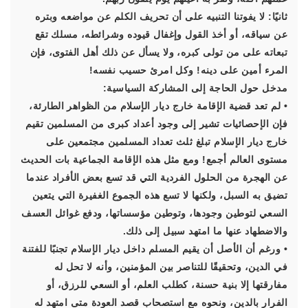
ثانيًا: لا يفوتنا التنبيه على أن تحريف الكلم عن مواضعه وبتره
عن سياقه، أو أخذ القول وإغفال قيوده وشرائطه، مسلك تقع
تبعاته على من تولى كبره، ولا يسأل عن ذلك أهل الفتوى، فإن
المرء أمين على دينه! وكل امرئ حسيب نفسه!
مدخل حول الحاجة إلى المشاركة السياسية:
• لم تعد قضية الإقامة خارج ديار الإسلام من الظواهر الطارئة،
فإن الإحصائيات تشير إلى وجود أعداد كبرى من المسلمين تقيم
خارج ديار الإسلام تبلغ ثلث تعداد المسلمين مجتمعين على
مستوى العالم أجمع! ومع مثل هذه الإقامة الجماعية بات الحديث
عن الهجرة من الحلول الفردية التي قد تسع بعض الأفراد عندما
تضيق به السبل، ولكنها لا تسع هذه الجموع الغفيرة التي يتعين
السعي لتوطين وجودها، وتوطين مؤسساتها، ودفع غوائل العسف
والاضطهاد عنها ما امتهد سبيل إلى ذلك.
• ورغم أن الأصل أن يقيم المسلم داخل ديار الإسلام تجنبًا للفتنة
في الدين، وتحقيقًا للتناصر بين المؤمنين، وأنه لا تحل له
مفارقتها إلا بنية حسنة، كطلب العلم، أو السعي للرزق، أو
الفرار بالدين، ونحوه مع استصحاب قصد العودة متى امتهد له