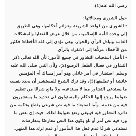
رضي الله عنه(1).
حول الشورى ومجالاتها:
• الشورى من قواعد الشريعة وعزائم أحكامها، وهي الطريق
إلى وحدة الأمة الإسلامية، من خلال عرض القضايا والمشكلات
العامة وتبادل الرأي والحوار، وهي تؤدي إلى قلة الأخطاء؛ فكثير
من الأخطاء مردُّها إلى الانفراد بالرأي.
• الأصل استحباب التشاور في جميع الأمور؛ لأن الله تعالى ذكر
التشاور في فصال الطفل الرضيع(2)، ولأن النبي صلى الله عليه
وسلم استشار في أمر عائلي وهو أمر إمساك أم المؤمنين
عائشة أو تطليقها(3)، وقد ترك الشرع للمستشير أن يحدد بنفسه
ما يستدعي التشاور مما لا يستدعيه، ولا مانع شرعًا من تنظيم
ضوابط يرجع إليها الحكام والمسئولون في تحديد ما يستشيرون
فيه من عدمه، وأما استبعاد ما فيه نص شرعي يقطع بحكمه من
دائرة التشاور فيه فينبغي وضع ضوابط لذلك، حيث إن بعض ما
ورد فيه نص آمر أو ناهٍ يكون هذا النص معارضًا بمعارضات
تستدعي شرعًا عدم فعل هذا المأمور أو عدم ترك هذا المنهي،