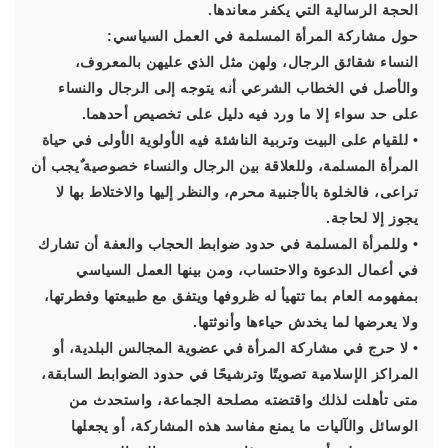
الحجة الرسالية التي يكفر معاندها.
حول مشاركة المرأة المسلمة في العمل السياسي:
النساء شقائق الرجال، ولهن مثل الذي عليهن بالمعروف،
والأصل في الخطاب الشرعي أنه يتوجه إلى الرجال والنساء
على حد سواء إلا ما ورد فيه دليل على تخصيص أحدهما.
• للقيام على البيت وتربية الناشئة فيه الأولوية الأولى في حياة
المرأة المسلمة، وللعلاقة بين الرجال والنساء خصوصية ٌيجب أن
تراعى، فالخلوة بالأجنبية محرم، والنظر إليها والاختلاط بها لا
يجوز إلا لحاجة.
• وللمرأة المسلمة في حدود ضوابط الحجاب والعفة أن تشارك
في أعمال الدعوة والاحتساب، ومن بينها العمل السياسي
بمفهومه العام بما تتهيأ له ظروفها ويتفق مع طبيعتها وفطرتها،
ولا يعرضها لما يخدش حياءها وأنوثتها.
• لا حرج في مشاركة المرأة في عضوية المجالس البلدية، أو
المراكز الإسلامية تصويتًا وترشيحًا في حدود الضوابط السابقة،
متى تأهلت لذلك واقتضته مصلحة الجماعة، واستحدث من
الوسائل والآليات ما يمنع مفاسد هذه المشاركة، أو يجعلها