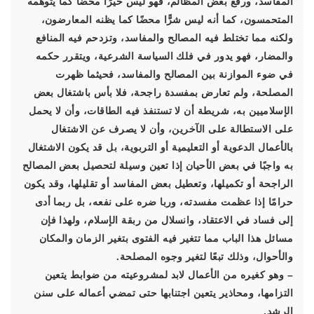
المفاسد، ورفع بعض المظالم، فهو ليس خيرًا محضًا كما يتوهمه
المتحمسون، كما أنه ليس شرًّا محضًا كما يظنه المعارضون،
ولكنه مما تختلط فيه المصالح والمفاسد، وتزدحم فيه المنافع
والمضار، فهو يدور في فلك السياسة الشرعية، ويتقرر حكمه
في ضوء الموازنة بين المصالح والمفاسد، فحيثما ظهرت
المصلحة، ولم تعارض بمفسدة راجحة، فلا بأس باشتغال بعض
الإسلاميين به، شريطة أن لا تستنفذ فيه الطاقات، وأن لا يحمل
على الاستطالة على الآخرين، وأن لا يصرف عن الاشتغال
بالأعمال الدعوية أو التعليمية أو التربوية، بل قد يكون الاشتغال
به واجبًا في بعض الأحيان إذا تعين وسيلة لتحصيل بعض المصالح
الراجحة أو تكميلها، وتعطيل بعض المفاسد أو تقليلها، وقد يكون
حرامًا إذا عظمت مفسدته، وربا ضره على نفعه، بل ربما أدى
إلى فساد في الاعتقاد، وانسلال من ربقة الإسلام، ولهذا فإن
مسائل هذا الباب مما تتغير فيه الفتوى بتغير الزمان والمكان
والأحوال، وذلك تبعًا لتغير وجوه المصلحة.
– وهو كغيره من الأعمال لابد لمشروعيته من ضوابط يتعين
التزامها، ومحاذير يتعين اجتنابها حتى تمضي أعماله على سنن
الرشد.