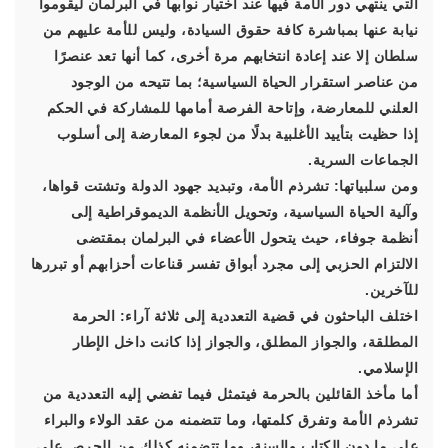
التي ينتهي دور الأمة فيها عند اختيار نوابها في البرلمان ليقوموا
نيابة عنها بمباشرة كافة حقوق السيادة، وليس للأمة عليهم من
سلطان إلا عند إعادة انتخابهم مرة أخرى، كما أنها تعد عنصرًا
من عناصر استقرار الحياة السياسية؛ بما تتيحه من الوجود
العلني للمعارضة، وإتاحة الفرصة أمامها للمشاركة في الحكم
إذا حظيت بتأييد الأغلبية بدلًا من لجوء المعارضة إلى أسلوب
الجماعات السرية.
ومن سلبياتها: تشرذم الأمة، وتبديد جهود الدولة وتشتت قواها،
وآلية الحياة السياسية، وتحويل الأنظمة الديموقراطية إلى
أنظمة جوفاء، حيث يتحول الأعضاء في البرلمان بمقتضى
الالتزام الحزبي إلى مجرد أبواق تفسر قناعات أحزابهم أو تبررها
للآخرين.
اختلف الباحثون في قضية التعددية إلى ثلاثة آراء: الحرمة
المطلقة، والجواز المطلق، والجواز إذا كانت داخل الإطار
الإسلامي.
أما مأخذ القائلين بالحرمة فيتمثل فيما تفضي إليه التعددية من
تشرذم الأمة وتفرق كلمتها، وما تتضمنه من عقد الولاء والبراء
على ما دون الكتاب والسنة، وما تتضمنه كذلك من الحرص على