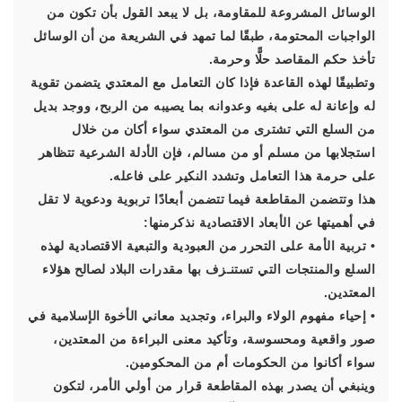
الوسائل المشروعة للمقاومة، بل لا يبعد القول بأن تكون من
الواجبات المحتومة، طبقًا لما تمهد في الشريعة من أن الوسائل
تأخذ حكم المقاصد حلًّا وحرمة.
وتطبيقًا لهذه القاعدة فإذا كان التعامل مع المعتدي يتضمن تقوية
له وإعانة له على بغيه وعدوانه بما يصيبه من الربح، ووجد بديل
من السلع التي تشترى من المعتدي سواء أكان من خلال
استجلابها من مسلم أو من مسالم، فإن الأدلة الشرعية تتظاهر
على حرمة هذا التعامل وتشدد النكير على فاعله.
هذا وتتضمن المقاطعة فيما تتضمن أبعادًا تربوية ودعوية لا تقل
في أهميتها عن الأبعاد الاقتصادية نذكرمنها:
• تربية الأمة على التحرر من العبودية والتبعية الاقتصادية لهذه
السلع والمنتجات التي تستنـزف بها مقدرات البلاد لصالح هؤلاء
المعتدين.
• إحياء مفهوم الولاء والبراء، وتجديد معاني الأخوة الإسلامية في
صور واقعية ومحسوسة، وتأكيد معنى البراءة من المعتدين،
سواء أكانوا من الحكومات أم من المحكومين.
وينبغي أن يصدر بهذه المقاطعة قرار من أولي الأمر، لتكون