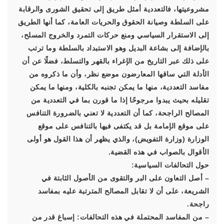
مشروعيتها، فالتعددية أمثل طريق إلى تحقيق الشورى والرقابة
على السلطة وصيانة الحقوق والحريات العامة، كما أنها الطريق
إلى الاستقرار السياسي ومنع حركات التمرد والخروج المسلح،
بالإضافة إلى بشاعة البديل وهو الاستبداد بالسلطة وما ترتب
على ذلك عبر التاريخ من الإغراء بالقهر والتسلط، فضلًا عن أن
الأدلة التي ساقها المعارضون موضع نظر، وأن ما ذكروه من
مفاسد التعددية، منها ما يمكن تجنبه بالكلية، ومنها ما يمكن
تقليله بحيث يبدوا مرجوحًا إذا ما قورن بما في التعددية من
المصالح الراجحة، كما أن التعددية لا تعني بالضرورة التنافس
على موقع الإمامة بل قد يكتفى فيها بالتنافس على موقع
الوزارة (وزارة التفويض)، والذي يظهر أن هذا القول هو أولى
الأقوال بالصواب في هذه القضية.
حول التحالفات السياسية:
– أصل التعاون على البر والتقوى من الأصول الثابتة في
الشريعة، على أن لا تقابل المصالح المترتبة عليه بمفاسد
راجحة.
– من المفاسد المحتملة في هذه التحالفات: إسباغ قدر من