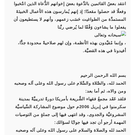
انتقد بعضُ القائمين بالدَّعوة بعضَ إخوانهم الدُّعاة الذين انتُخبوا
وفعلًا قد حصلوا مقعدًا؛ إذ إنهم يُمارسون هذه الأعمال الخبيثةَ
المستمدَّة من الطواغيت حَسَب زعمهم، وأنهم لا يستطيعون أن
يفعلوا ما يشاءون وَفْقًا لما يُرضي ربَّنا
، وإنما مُقيَّدون بهذه الأنظمة، وإن لهم صلاحيةً محدودة جدًّا،
أفيدونا في هذه القضيَّة.
بسم الله الرحمن الرحيم
الحمد لله، والصَّلاة والسَّلام على رسول الله وعلى آله وصحبه
ومن والاه، ثم أما بعد:
فلقد عَقَد مجمعُ فقهاء الشَّريعة بأمريكا دورةً تدريبيَّةً بمدينة
سكرمنوا في إبريل 2006م حول موضوع المشاركة السِّياسيَّة
المشروعيَّة والجدوى، وقد انتهى فيها إلى جملةٍ من التوصيات
المهمة أرجو أن تجد فيها جوابًا لسؤالك:
الحمد لله والصلاة والسلام على رسول الله وعلى آله وصحبه