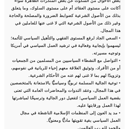
بعض الأحوال من السكوت عن بعض المنكرات الظاهرة سواء
أكانت على مستوى العقائد أم على مستوى السلوك، وما يتعلق
بذلك من الأصول الشرعية كضوابط الضرورة والمصلحة والحاجة
وغير ذلك من الأصول الشرعية التي لا غنى عنها للعاملين في
هذا المجال.
• السعي الجاد لرفع المستوى الفقهي والتأهيل السياسي للأئمة؛
ليسهموا بإيجابية وفعالية في ترشيد العمل السياسي في أمريكا
وتوجيه مسيرته.
• التواصل مع النشطاء السياسيين من المسلمين من الجمعيات
أو من الأفراد، وتوثيق العلاقة معهم إحياء للربانية في نفوسهم،
وتزويدًا لهم بما لا غنى لهم عنه من الأحكام الشرعية.
• توعية الجالية المسلمة تربويًّا وسياسيًّا بالاستعانة بالمتخصصين
في هذا المجال، وعقد الندوات والمحاضرات العامة التي تعنى
بقضية العمل السياسي؛ لتفعيل دور الجالية وترسيخًا لمباشرتها
لهذا العمل ورقابتها عليه.
• مد يد العون إلى المنظمات الإسلامية الناشطة في مجال
العمل السياسي بغية تقويتها ماديًّا ومعنويًّا.
والحمد لله رب العالمين.