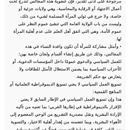
مرجوحة على أدنى تقدير، فإن عضوية هذه المجالس تندرج تحت
أعمال الاجتهاد أو الرقابة والمحاسبة، وهي ولايات جزئية أو
خاصة، ولا حرج في تولي المرأة المسلمة لشيء من ذلك،
وليست من باب الولاية العامة التي تنشئ عموم النظر على
عموم الأمة، وهي التي اتفق أهل العلم على عدم أهلية المرأة
لها.
• وأمثل مشاركة للمرأة أن تكون وافدة النساء في هذه
المجالس، وذلك عن طريق إنشاء أقسام ولجان خاصة بهن؛
للعمل السياسي والدعوي عمومًا داخل المؤسسات الدعوية، أو
الأحزاب السياسية بما يضمن الاستغلال الأمثل للطاقات ولا
يتعارض مع حكم الشريعة.
تسويغ العمل السياسي لا يعني تسويغ الديموقراطية العلمانية أو
المناهج القمعية:
هذا وإن تسويغ العمل السياسي في الإطار السابق لا يعني
الإقرار بالديموقراطية في إطارها الغربي؛ بما تعنيه من تأليه
الإرادة البشرية ونقل مصدرية التشريع من الوحي المعصوم إلى
الأهواء البشرية، وبما تتضمنه من إهدار أهلية الاختيار، والتسوية
بين الناس كافة في عملية التصويت، فضلًا عن أكذوبة سيادة