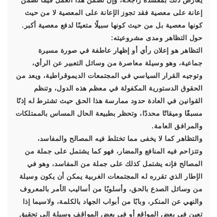
يعارض ذلك بمفسدة راجحة، وإن تضمن هذا العمل فيما تضمن
إعانة على معصية فقد تجوز الإعانة على المعصية لا من حيث
كونها معصية بل من حيث كونها سبيلًا متعينًا لدفع معصية أكبر.
حول التظاهر ومدى مشروعيته:
التظاهر هو إعلان رأي أو إظهار عاطفة في صورة مسيرة
جماعية، وهو وسيلة معاصرة من وسائل التعبير عن الرأي،
وتوجيه القرار السياسي في المجتمعات الديموقراطية، ويعد من
الحقوق الدستورية المكفولة في معظم هذه الدول، وتنظم
القوانين في العادة حدود ممارسة هذا الحق حيث تشترط له إذنًا
مسبقًا وميقاتًا محددًا، وتحظر بطبيعة الحال المساس بالممتلكات
والمرافق العامة.
والتظاهر كما لا يخفى مما تختلط فيه المصالح والمفاسد،
وتتزاحم فيه المنافع والمضار، فهو كما يشتمل على جملة من
المصالح فإنه يشتمل كذلك على جملة من المفاسد، وهو في
الإطار الذي تقرره له المجتمعات الغربية يمكن أن يكون وسيلة
من وسائل الصدع بالحق، وأسلوبًا من أساليب الأمر بالمعروف
والنهي عن المنكر، وبابًا من أبواب الجهاد بالكلمة، ولاسيما إذا
تعين في بعض المواقع أو في بعض المواقف وسيلة إلى تحقيق