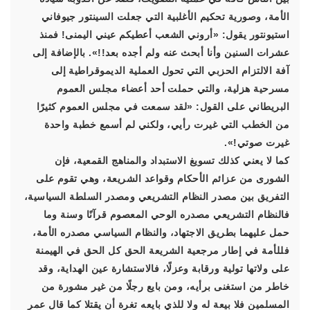
الأمة، وصورية تحكيم الأغلبية التي جعلت السينتور جيوفاني
استيونتور يقول: «أروني الشعب أعطيكم عيني اليمنى! فمنذ
عشرات السنين وأنا أبحث عنه ولم أجده بعد!!». بالإضافة إلى
آفة الالتزام الحزبي التي تحول العملية الديموقراطية إلى
مسرحية هزلية، والتي حملت أحد أعضاء مجلس العموم
البريطاني على القول: «لقد سمعت في مجلس العموم كثيرًا
من الخطب التي غيرت رأيي، ولكني لم أسمع خطبة واحدة
غيرت صوتي!».
كما لا يعني كذلك تسويغ الاستبداد والمناهج القمعية، فإن
الشورى من عزائم الأحكام وقواعد الشريعة، وهي تقوم على
التفريق بين مصدر النظام التشريعي ومصدر السلطة السياسية،
فالنظام التشريعي مصدره الوحي المعصوم قرآنًا وسنة وما
حمل عليهما بطريق الاجتهاد، والنظام السياسي مصدره الأمة،
فللأمة في إطار مرجعية الشريعة الحق كل الحق في الهيمنة
على ولاتها تولية ورقابة وعزلًا، فالاستشارة عين الهداية، وقد
خاطر من استغنى برأيه، ومن بايع رجلًا من غير مشورة من
المسلمين فلا بيعة له ولا للذي بايعه تغرة أن يقتلا كما قال عمر