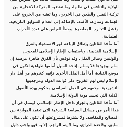
الولاية والتنافس في طلبها، وما تقتضيه المعركة الانتخابية من
تزكية النفس والطعن في الآخرين، وما تعنيه من الخروج على
الجماعة ومنازعة الأئمة، بالإضافة إلى انعدام السوابق التاريخية،
وفشل التجارب المعاصرة، وخطأ القياس على تعدد الأحزاب
العلمانية.
أما مأخذ القائلين بإطلاق الإباحة فهو الاستشهاد بالفرق
الإسلامية القديمة، وباستيعاب الإطار الإسلامي للمجوس
والوثنيين وسائر الملل، وقد نوقش بأن الفرق ظاهرة مرضية إن
سلم بوجودها فلا يسلم بإتاحة السبل أمامها طواعية لتكون في
موضع القيادة، أما أهل الملل الأخرى فإنهم كغيرهم من أهل دار
الإسلام ليس لهم الخروج على ثوابت الدولة ومرجعيتها
التشريعية، وحقهم في العمل السياسي محكوم بهذه الأصول
الكلية التي تجسد هوية الدولة الإسلامية.
أما مأخذ القائلين بالجواز داخل الإطار الإسلامي فيتمثل في أن
هذا الأمر من مسائل السياسة الشرعية التي تعتمد الموازنة بين
المصالح والمفاسد، ولا يشترط لمشروعيتها أن تكون على مثال
سابق، وقاعدة الذرائع، وما لا يتم الواجب إلا به فهو واجب دليل