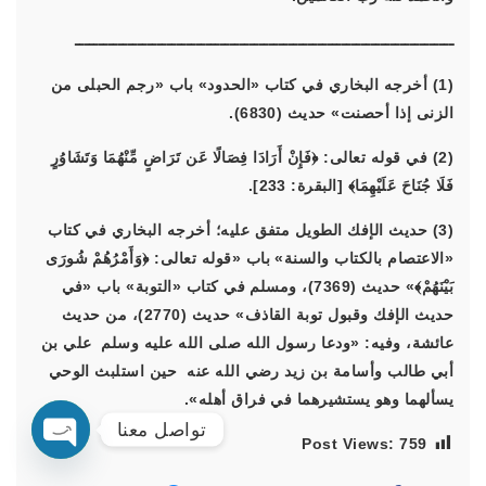
ــــــــــــــــــــــــــــــــــــــــــــــــــــــــــــــــــــــــــــــ
(1) أخرجه البخاري في كتاب «الحدود» باب «رجم الحبلى من
الزنى إذا أحصنت» حديث (6830).
(2) في قوله تعالى:
﴿فَإِنْ أَرَادَا فِصَالًا عَن تَرَاضٍ مِّنْهُمَا وَتَشَاوُرٍ
فَلَا جُنَاحَ عَلَيْهِمَا﴾
[البقرة: 233].
(3) حديث الإفك الطويل متفق عليه؛ أخرجه البخاري في كتاب
«الاعتصام بالكتاب والسنة» باب «قوله تعالى:
﴿وَأَمْرُهُمْ شُورَى
بَيْنَهُمْ﴾
» حديث (7369)، ومسلم في كتاب «التوبة» باب «في
حديث الإفك وقبول توبة القاذف» حديث (2770)، من حديث
عائشة، وفيه: «ودعا رسول الله صلى الله عليه وسلم علي بن
أبي طالب وأسامة بن زيد رضي الله عنه حين استلبث الوحي
يسألهما وهو يستشيرهما في فراق أهله».
تواصل معنا
Post Views:
759
O