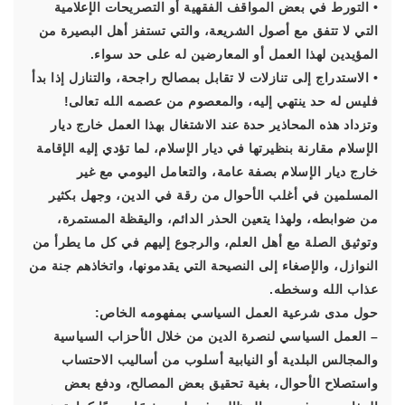
• التورط في بعض المواقف الفقهية أو التصريحات الإعلامية
التي لا تتفق مع أصول الشريعة، والتي تستفز أهل البصيرة من
المؤيدين لهذا العمل أو المعارضين له على حد سواء.
• الاستدراج إلى تنازلات لا تقابل بمصالح راجحة، والتنازل إذا بدأ
فليس له حد ينتهي إليه، والمعصوم من عصمه الله تعالى!
وتزداد هذه المحاذير حدة عند الاشتغال بهذا العمل خارج ديار
الإسلام مقارنة بنظيرتها في ديار الإسلام، لما تؤدي إليه الإقامة
خارج ديار الإسلام بصفة عامة، والتعامل اليومي مع غير
المسلمين في أغلب الأحوال من رقة في الدين، وجهل بكثير
من ضوابطه، ولهذا يتعين الحذر الدائم، واليقظة المستمرة،
وتوثيق الصلة مع أهل العلم، والرجوع إليهم في كل ما يطرأ من
النوازل، والإصغاء إلى النصيحة التي يقدمونها، واتخاذهم جنة من
عذاب الله وسخطه.
حول مدى شرعية العمل السياسي بمفهومه الخاص:
– العمل السياسي لنصرة الدين من خلال الأحزاب السياسية
والمجالس البلدية أو النيابية أسلوب من أساليب الاحتساب
واستصلاح الأحوال، بغية تحقيق بعض المصالح، ودفع بعض