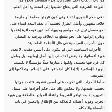
من باب ارتكاب أخف الضررين، ودرء المفاسد ونحوه من
القواعد الشرعية التي يحتاج تطبيقها إلى استشارة أهل العلم.
• في حكم الشورى ابتداء وفي كون نتيجتها معلمة أو ملزمة
خلاف مشهور، وأمثل الطرق لحسمه أن تعقد البيعة ابتداء على
نحو مفصل تبين فيه مواضع وجوبها، كما تبين فيه دائرة إعلامها
ودائرة إلزامها على نحو ينقطع به الخلاف ويرشد به المسار.
حول الأحزاب السياسية في ظل الأنظمة العلمانية:
– الأحزاب السياسية التي لم تتكون على أسس عقدية، لا تحدد
هوية أعضائها، ولا ينقض الانتساب إليها أصل إيمانهم، بل يعامل
كل فرد فيها بحسبه، ولكنها باعتبارها عملًا مؤسسيًّا لا تكتسب
الهوية الإسلامية إلا إذا كان اجتماعها على الإسلام، وتحاكمها إلى
الشريعة.
– أما الأحزاب التي تكونت على أسس عقدية، فتتحدد هويتها
بحسب عقيدتها، ولا ينعكس ذلك على حكم أفرادها على سبيل
التعيين، إلا بعد توافر الشروط وانتفاء الموانع، فالعلاقة بين هوية
الحزب وهوية أعضائه كالعلاقة بين الإطلاق والتعيين في باب
الأسماء والأحكام.