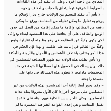
المعادي من ناحية أخرى، وعلى أن يتقيد في هذه اللقاءات
بالضوابط الشرعية فيما يتعلق بالحجاب والعفاف ونحوه.
– لا بأس أن يتقلد المسلم من الولايات خارج ديار الإسلام ما
يرجو به تقليل ما يمكن تقليله من المفاسد، ورفع ما يمكن
رفعه من المظالم، وإقامة ما يمكن إقامته من العدل في حدود
الوسع والطاقة، على أن يحافظ على هذا المقصود ابتداء ودوامًا،
لكي يكون وكيلًا عن المظلوم في رفع مظلمته أو تقليلها، وليس
وكيلًا عن الظالم في إعانته على ظلمه، و لهذا فإن الحكم في
هذا الأمر يختلف باختلاف الأشخاص و الأحوال والأزمنة والأمكنة.
– ولا بأس بطلب هذه الولاية عند ظهور المصلحة للمسلمين في
ذلك، وأن يسلك في الحصول عليها مسالكها المتبعة في هذه
المجتمعات مادامت لا تنطوي هذه المسالك في ذاتها على
مفسدة راجحة.
– وكما يجوز أيضًا إعانة أحد المرشحين لهذه الولايات من غير
المسلمين على مرشح آخر إذا كان الأول معروفًا بقلة عدائه
للمسلمين، وكان الآخر شديد النكاية فيهم، بناء على قاعدة
تقليل المفاسد و هي إحدى القواعد الشرعية المعتبرة ما لم