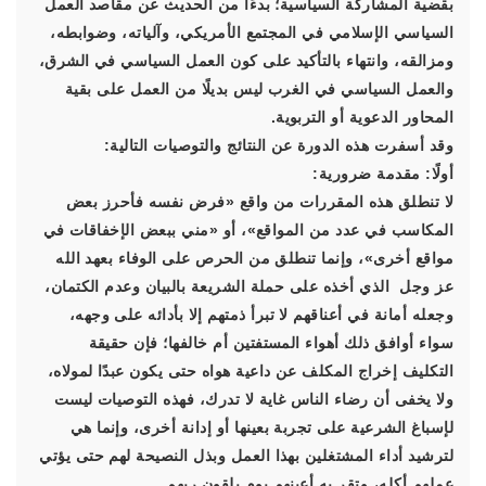
بقضية المشاركة السياسية؛ بدءًا من الحديث عن مقاصد العمل
السياسي الإسلامي في المجتمع الأمريكي، وآلياته، وضوابطه،
ومزالقه، وانتهاء بالتأكيد على كون العمل السياسي في الشرق،
والعمل السياسي في الغرب ليس بديلًا من العمل على بقية
المحاور الدعوية أو التربوية.
وقد أسفرت هذه الدورة عن النتائج والتوصيات التالية:
أولًا: مقدمة ضرورية:
لا تنطلق هذه المقررات من واقع «فرض نفسه فأحرز بعض
المكاسب في عدد من المواقع»، أو «مني ببعض الإخفاقات في
مواقع أخرى»، وإنما تنطلق من الحرص على الوفاء بعهد الله
عز وجل الذي أخذه على حملة الشريعة بالبيان وعدم الكتمان،
وجعله أمانة في أعناقهم لا تبرأ ذمتهم إلا بأدائه على وجهه،
سواء أوافق ذلك أهواء المستفتين أم خالفها؛ فإن حقيقة
التكليف إخراج المكلف عن داعية هواه حتى يكون عبدًا لمولاه،
ولا يخفى أن رضاء الناس غاية لا تدرك، فهذه التوصيات ليست
لإسباغ الشرعية على تجربة بعينها أو إدانة أخرى، وإنما هي
لترشيد أداء المشتغلين بهذا العمل وبذل النصيحة لهم حتى يؤتي
عملهم أكله، وتقر به أعينهم يوم يلقون ربهم.