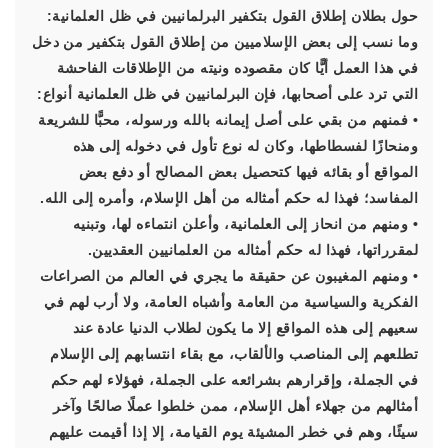
حول بطلان إطلاق القول بتكفير البرلمانيين في ظل العلمانية:
وما نسب إلى بعض الإسلاميين من إطلاق القول بتكفير من دخل
في هذا العمل أيًّا كان مقصوده ونيته من الإطلاقات الفاحشة
التي ترد على أصحابها، فإن البرلمانيين في ظل العلمانية أنواع:
• فمنهم من بقي على أصل إيمانه بالله ورسوله، محبًّا للشريعة
ومنحازًا لفسطاطها، وكان له نوع تأول في دخوله إلى هذه
المواقع أو بقائه فيها كتحصيل بعض المصالح أو دفع بعض
المفاسد؛ فهذا له حكم أمثاله من أهل الإسلام، وأمره إلى الله.
• ومنهم من انحاز إلى العلمانية، وأعلن انتماءه لها، وتبنيه
لمقرراتها، فهذا له حكم أمثاله من العلمانيين العقديين.
• ومنهم المغيبون عن حقيقة ما يجري في العالم من الصراعات
الفكرية والسياسية من العامة وأشباه العامة، ولا أرب لهم في
سعيهم إلى هذه المواقع إلا ما يكون لطلاب الدنيا عادة عند
تطلعهم إلى المناصب والألقاب، مع بقاء انتسابهم إلى الإسلام
في الجملة، وإقرارهم بشرائعه على الجملة، فهؤلاء لهم حكم
أمثالهم من جهلاء أهل الإسلام، ممن خلطوا عملًا صالحًا وآخر
سيئًا، وهم في خطر المشيئة يوم القيامة، إلا إذا أقيمت عليهم