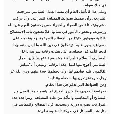
في ذلك سواء.
وعلى هذا فالأصل العام أن يتقيد العمل السياسي بمرجعية
الشريعة، وأن ينضبط بضوابط المصلحة الشرعية، وأن يراقب
مشروعيته ثلة من الفقهاء والخبراء ممن يحسنون الفهم عن الله
ورسوله، ويضعون الأمور في نصابها، فلا يغلقون باب الاستصلاح
بالكلية فيفوتون كثيرًا من المصالح الشرعية، ولا يفتحونه على
مصراعيه بغير ضابط فيدخلون في دين الله ما ليس منه، وإذا
كانت الأمة قد اصطلحت على هيئات رقابة شرعية داخل
المصارف الإسلامية لمراقبة مشروعية عقودها فإن العمل
السياسي أحوج منها لمثل هذه الرقابة، وينبغي أن يُسلس
القائمون عليه قيادهم لها، وأن يجعلوها حجة بينهم وبين الله عز
وجل ، وجنة يتقون بها سخطه وعذابه!
ومن الضوابط التي تذكر في هذا المقام:
• دراسة الجدوى، والتحرير الدقيق لما يتضمنه هذا العمل من
المصالح أو المفاسد، والتأكد من غلبة المصلحة، ومراجعة هذه
الموازنات بصورة دورية ومتجددة، فإن المصالح والمفاسد في
مثل هذه المسائل في حركة دائبة ومضطردة.