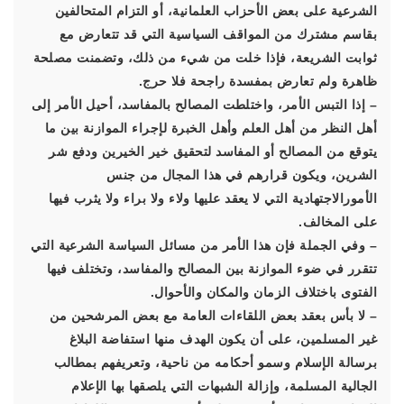
الشرعية على بعض الأحزاب العلمانية، أو التزام المتحالفين
بقاسم مشترك من المواقف السياسية التي قد تتعارض مع
ثوابت الشريعة، فإذا خلت من شيء من ذلك، وتضمنت مصلحة
ظاهرة ولم تعارض بمفسدة راجحة فلا حرج.
– إذا التبس الأمر، واختلطت المصالح بالمفاسد، أحيل الأمر إلى
أهل النظر من أهل العلم وأهل الخبرة لإجراء الموازنة بين ما
يتوقع من المصالح أو المفاسد لتحقيق خير الخيرين ودفع شر
الشرين، ويكون قرارهم في هذا المجال من جنس
الأمورالاجتهادية التي لا يعقد عليها ولاء ولا براء ولا يثرب فيها
على المخالف.
– وفي الجملة فإن هذا الأمر من مسائل السياسة الشرعية التي
تتقرر في ضوء الموازنة بين المصالح والمفاسد، وتختلف فيها
الفتوى باختلاف الزمان والمكان والأحوال.
– لا بأس بعقد بعض اللقاءات العامة مع بعض المرشحين من
غير المسلمين، على أن يكون الهدف منها استفاضة البلاغ
برسالة الإسلام وسمو أحكامه من ناحية، وتعريفهم بمطالب
الجالية المسلمة، وإزالة الشبهات التي يلصقها بها الإعلام