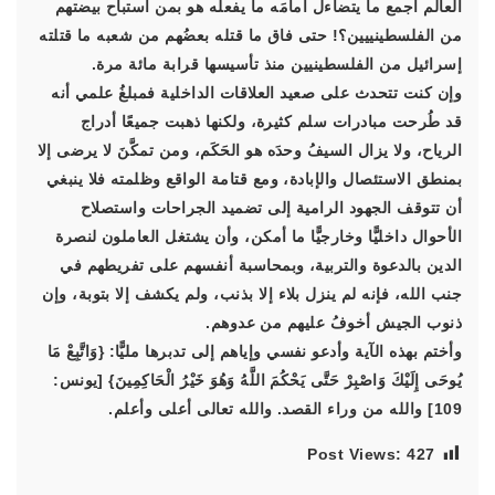
العالم أجمع ما يتضاءل أمامَه ما يفعله هو بمن استباح بيضتهم
من الفلسطينييين؟! حتى فاق ما قتله بعضُهم من شعبه ما قتلته
إسرائيل من الفلسطينيين منذ تأسيسها قرابة مائة مرة.
وإن كنت تتحدث على صعيد العلاقات الداخلية فمبلغُ علمي أنه
قد طُرحت مبادرات سلم كثيرة، ولكنها ذهبت جميعًا أدراج
الرياح، ولا يزال السيفُ وحدَه هو الحَكَم، ومن تمكَّنَ لا يرضى إلا
بمنطق الاستئصال والإبادة، ومع قتامة الواقع وظلمته فلا ينبغي
أن تتوقف الجهود الرامية إلى تضميد الجراحات واستصلاح
الأحوال داخليًّا وخارجيًّا ما أمكن، وأن يشتغل العاملون لنصرة
الدين بالدعوة والتربية، وبمحاسبة أنفسهم على تفريطهم في
جنب الله، فإنه لم ينزل بلاء إلا بذنب، ولم يكشف إلا بتوبة، وإن
ذنوب الجيش أخوفُ عليهم من عدوهم.
وأختم بهذه الآية وأدعو نفسي وإياهم إلى تدبرها مليًّا: {وَاتَّبِعْ مَا
يُوحَى إِلَيْكَ وَاصْبِرْ حَتَّى يَحْكُمَ اللَّهُ وَهُوَ خَيْرُ الْحَاكِمِينَ} [يونس:
109] والله من وراء القصد. والله تعالى أعلى وأعلم.
Post Views:
427