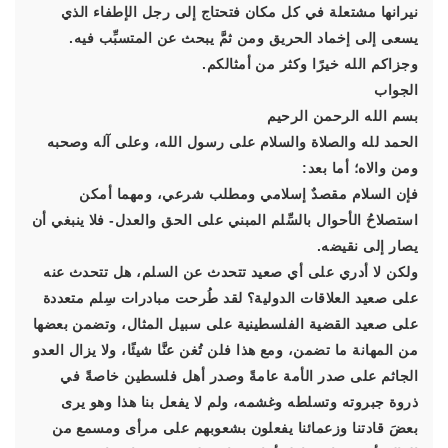
نيرانها مشتعلة في كل مكان فتحتاج إلى رجل الإطفاء الذي
يسعى إلى إخماد الحريق ومن ثمَّ يبحث عن المتسبِّب فيه.
وجزاكم الله خيرًا وكثر من أمثالكم.
الجواب
بسم الله الرحمن الرحيم
الحمد لله والصلاة والسلام على رسول الله، وعلى آله وصحبه
ومن والاه؛ أما بعد:
فإن السلام مقصدٌ إسلامي ومطلب شرعي، ومهما أمكن
استصلاحُ الأحوال بالسِّلم المبني على الحق والعدل- فلا ينبغي أن
يصار إلى نقيضه.
ولكن لا أدري على أي صعيد تتحدث عن السلم، هل تتحدث عنه
على صعيد العلاقات الدولية؟ لقد طُرحت مبادرات سِلم متعددة
على صعيد القضية الفلسطينية على سبيل المثال، وتضمن بعضها
من المهانة ما تضمن، ومع هذا فلن تُغن عنَّا شيئًا، ولا يزال العدو
الجاثم على صدر الأمة عامةً وصدر أهل فلسطين خاصةً في
ذروة جبروته وتسلطه وغشمه، ولم لا يفعل بنا هذا وهو يرى
بعضَ قادتنا وزعمائنا يفعلون بشعوبهم على مرأى ومسمع من