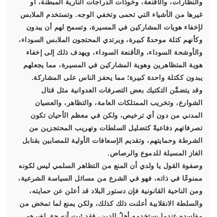
والنظارات، والأقنعة، وخوذات الدراجات النارية المبطنة، أو
غيرها من الأشياء التي تحمى وتخفي الوجه. وتستخدم الملابس
لإخفاء هويات المشاركين في المسيرة، وتسمح لهم أن يبدون
وكأنهم كتلة موحدةً كبيرة، ويرتدي المحتجون الملابس السوداء،
والأوشحة السوداء، والأقنعة السوداء، ويهدف ذلك إلى إخفاء
هوية المتظاهرين وهوية المشاركين في المسيرة، مما يجعلهم
يبدون ككتلة واحدة كبيرة؛ مما يحفز الناس على المشاركة.
وقد يتضمَّن التكتيك بعض التصرفات العدوانية مثل قتال
الشوارع، وتخريب الممتلكات العامة، والتظاهر، والعصيان
المدني من دون أي ترخيص، ولكن في معظم الأحيان تكون
تصرفاتهم دفاعيةً كتضليل السلطات وتهريب المحتجزين من
الشرطة وحمايتهم، وتقديم الإسعافات الأولية للمصابين بقنابل
الغاز المسيلة للدموع والرصاص.
وصفوة القول يا ولدي أن المنع من التظاهر السلمي ليس لكونه
ممنوعًا في ذاته، فهو في الشرع من مسائل السياسة الشرعية،
ومن الناحية القانونية فإن دستور البلاد قد أعلن عن حمايته،
والسلطة الانقلابية أعلنت ذلك كذلك، ولكن يمنع لما تمخض من
مفاسده عندما يستخدمه أهلُ الدين، فقد ثبت أنه حق لغيرهم