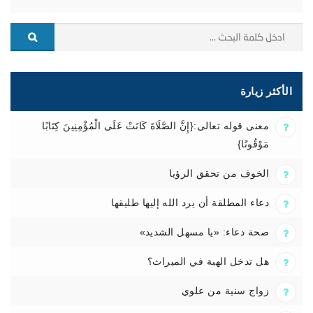
الأكثر زيارة
معنى قوله تعالى:{إِنَّ الصَّلَاةَ كَانَتْ عَلَى الْمُؤْمِنِينَ كِتَابًا
مَوْقُوتًا}
الخوف من تحقق الرؤيا
دعاء المطلقة أن يرد الله إليها طليقها
صحة دعاء: «يا مسهل الشديد»
هل تدخل الهبة في الميراث؟
زواج سنية من علوي