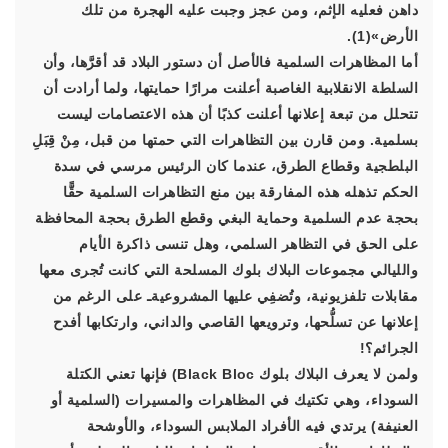
داهن فعليه الإثم، ومن عجز وجبت عليه الهجرة من تلك
الأرض»(1).
أما المظاهرات السلمية فالأصل أن دستور البلاد قد أقرَّها، وأن
السلطة الانقلابية الغاصبة أعلنت مرارًا حمايتها، ولما أرادت أن
تتحلل من تبعة إعلانها أعلنت كذبًا أن هذه الاعتصامات ليست
بسلمية. ومن قارن بين التظاهرات التي حمتها من قبل، مِنْ قِبَلِ
البلطجية وقطاع الطرق، عندما كان الرئيس مرسي في سدة
الحكم تذهله هذه المفارقة بين منع التظاهرات السلمية حقًّا
بحجة عدم السلمية وحماية البغي وقطع الطرق بحجة المحافظة
على الحق في التظاهر السلمي، وهل تنسى ذاكرة الأيام
والليالي مجموعات البلاك بلوك المسلحة التي كانت تُجرى معها
مقابلات تلفزيونية، وتُضفِي عليها المشروعيةـ على الرغم من
إعلانها عن تسلُّحها، وترويعها القاصي والداني، وارتكابها أفدح
الجرائم؟!
ولمن لا يعرف البلاك بلوك Black Bloc) فإنها تعني الكتلة
السوداء، وهي تكتيك في المظاهرات والمسيرات (السلمية أو
العنيفة) يرتدي فيه الأفراد الملابس السوداء، والأوشحة