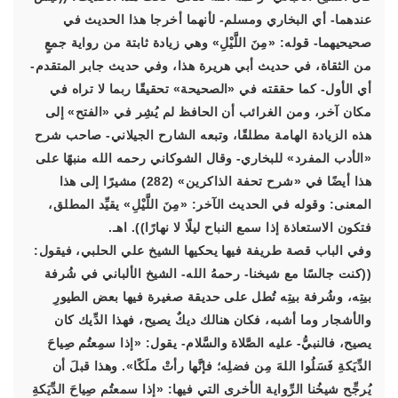
عندهما- أي البخاري ومسلم- لأنهما أخرجا هذا الحديث في
صحيحيهما- قوله: «مِنَ اللَّيْلِ» وهي زيادة ثابتة من رواية جمعٍ
من الثقاة، في حديث أبي هريرة هذا، وفي حديث جابر المتقدم-
أي الأول- كما حققته في «الصحيحة» تحقيقًا ربما لا تراه في
مكان آخر، ومن الغرائب أن الحافظ لم يُشِر في «الفتح» إلى
هذه الزيادة الهامة مطلقًا، وتبعه الشارح الجيلاني- صاحب شرح
«الأدب المفرد» للبخاري- وقال الشوكاني رحمه الله منبهًا على
هذا أيضًا في «شرح تحفة الذاكرين» (282) مشيرًا إلى هذا
المعنى: وقوله في الحديث الآخر: «مِنَ اللَّيْلِ» يقيِّد المطلق،
فتكون الاستعاذة إذا سمع النباح ليلًا لا نهارًا)). اهـ.
وفي الباب قصة طريفة فيها يحكيها الشيخ علي الحلبي، فيقول:
((كنت جالسًا مع شيخنا- رحمهُ الله- الشيخ الألباني في شُرفة
بيتِه، وشُرفة بيتِه تُطل على حديقة صغيرة فيها بعض الطيورِ
والأشجار وما أشبه، فكان هنالك ديكٌ يصيح، فهذا الدِّيك كان
يصيح، فالنبيُّ- عليه الصَّلاة والسَّلام- يقول: «إذا سمِعتُم صِياحَ
الدِّيَكةِ فَسَلُوا اللهَ مِن فضلِه؛ فإنَّها رأتْ ملَكًا». وهذا قبلَ أن
يُرجِّح شيخُنا الرِّواية الأخرى التي فيها: «إذا سمعتُم صِياحَ الدِّيَكةِ