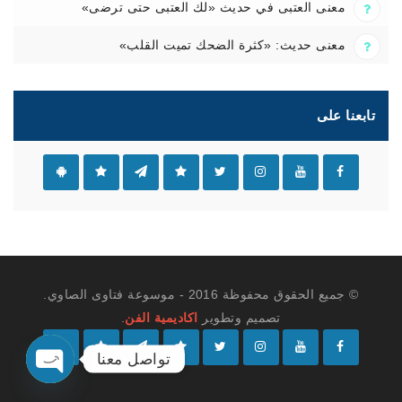
معنى العتبى في حديث «لك العتبى حتى ترضى»
معنى حديث: «كثرة الضحك تميت القلب»
تابعنا على
© جميع الحقوق محفوظة 2016 - موسوعة فتاوى الصاوي.
تصميم وتطوير
اكاديمية الفن
.
تواصل معنا
O