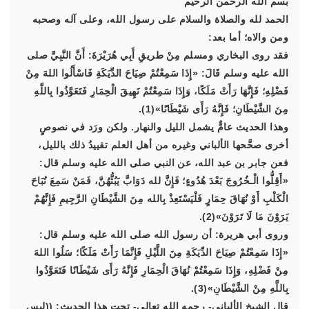
بسم الله الرحمن الرحيم
الحمد لله والصلاة والسلام على رسول الله، وعلى آله وصحبه
ومن والاه؛ أما بعد:
فقد روى البخاري ومسلم مِنْ طريقِ أَبِي هُرَيْرَةَ: أَنَّ النَّبِيَّ صلى
الله عليه وسلم قَالَ: «إِذَا سَمِعْتُمْ صِيَاحَ الدِّيَكَةِ فَاسْأَلُوا اللهَ مِنْ
فَضْلِهِ؛ فَإِنَّهَا رَأَتْ مَلَكًا، وَإِذَا سَمِعْتُمْ نَهِيقَ الْحِمَارِ فَتَعَوَّذُوا بِاللَّهِ
مِنَ الشَّيْطَانِ؛ فَإِنَّهُ رَأَى شَيْطَانًا»(1).
وهذا الحديث عامٌّ يشمل الليل والنهار. ولكن ورَد في نصوصٍ
أخرى صحَّحها الألباني وغيره من أهل العلم تقييدُ ذلك بالليل،
فعن جابر بن عبد الله، عن النبي صلى الله عليه وسلم قال:
«أَقِلُّوا الْـخُرُوجَ بَعْدَ هُدُوءٍ؛ فَإِنَّ لله دَوَابَّ يَبُثُّهُنَّ، فَمَنْ سَمِعَ نُبَاحَ
الْكَلْبِ أَوْ نُهَاقَ حِمَارٍ فَلْيَسْتَعِذْ بِالله مِنَ الشَّيْطَانِ الرَّجِيمِ فَإِنَّهُمْ
يَرَوْنَ مَا لَا تَرَوْنَ»(2).
وروى أبي هريرة: أن رسول الله صلى الله عليه وسلم قال:
«إِذَا سَمِعْتُمْ صِيَاحَ الدِّيَكَةِ مِنَ اللَّيْلِ فَإِنَّمَا رَأَتْ مَلَكًا؛ سَلُوا اللهَ
مِنْ فَضْلِهِ، وَإِذَا سَمِعْتُمْ نُهَاقَ الْحِمَارِ فَإِنَّهُ رَأَى شَيْطَانًا فَتَعَوَّذُوا
بِاللَّهِ مِنْ الشَّيْطَانِ»(3).
قال الشيخ الألباني- رحمه الله تعالى- تحت هذا الحديث: ((ليس