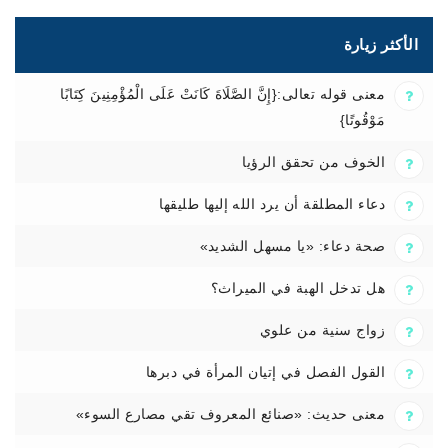
الأكثر زيارة
معنى قوله تعالى:{إِنَّ الصَّلَاةَ كَانَتْ عَلَى الْمُؤْمِنِينَ كِتَابًا
مَوْقُوتًا}
الخوف من تحقق الرؤيا
دعاء المطلقة أن يرد الله إليها طليقها
صحة دعاء: «يا مسهل الشديد»
هل تدخل الهبة في الميراث؟
زواج سنية من علوي
القول الفصل في إتيان المرأة في دبرها
معنى حديث: «صنائع المعروف تقي مصارع السوء»