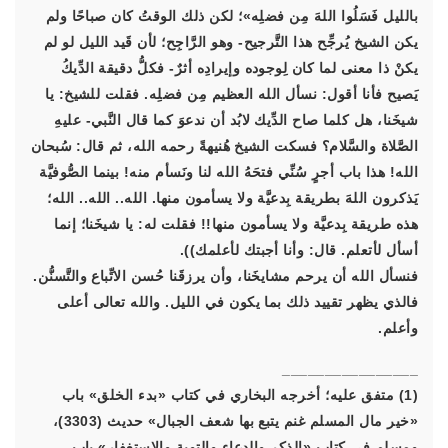
بالليل فَسَلُوا اللهَ مِن فضلِه»؛ لكن ذلك الوقتُ كان صباحًا ولم
يكن الشيخ يُرجِّح هذا التَّرجيح- وهو الرَّاجِح؛ لأن قَيد الليل لو لم
يكنْ ذا معنى لما كان لِوجوده وإيرادِه أثرٌ- فكلُّ دقيقة الدِّيكُ
يَصيح فأنا أقول: نسأل الله العظيم مِن فضلِه. فقلت للشيخ: يا
شيخَنا، هل كلما صاح الدِّيك لابُد أن ندعوَ كما قال النَّبي- عليهِ
الصَّلاة والسَّلام؟ فسكت الشيخ هُنيهةً رحمه الله، ثم قال: سُبحان
الله! هذا باب أجرٍ سُنِّي فتحَهُ الله لنا ونَسأم منه! بينما الصُّوفيَّة
يَذكرون اللهَ بطريقة بِدعيَّة ولا يسأمون منها. الله.. الله.. الله؛
هذه طريقة بِدعيَّة ولا يسأمون منها!! فقلت له: يا شيخَنا؛ إنما
أسأل لأتعلم. قال: وأنا أجبتك لأعلمك)).
فنسأل الله أن يرحم مشايخَنا، وأن يرزقَنا حُسن الاتِّباع والتَّسنُّن.
فالذي يظهر تقييد ذلك بما يكون في الليل. والله تعالى أعلى
وأعلم.
________________
(1) متفق عليه؛ أخرجه البخاري في كتاب «بدء الخلق» باب
«خير مال المسلم غنم يتبع بها شعف الجبال» حديث (3303)،
ومسلم في كتاب «الذكر والدعاء والتوبة والاستغفار» باب