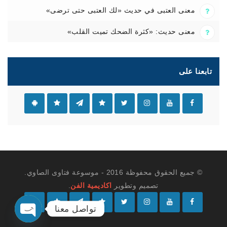
معنى العتبى في حديث «لك العتبى حتى ترضى»
معنى حديث: «كثرة الضحك تميت القلب»
تابعنا على
© جميع الحقوق محفوظة 2016 - موسوعة فتاوى الصاوي.
تصميم وتطوير
اكاديمية الفن
.
تواصل معنا
O