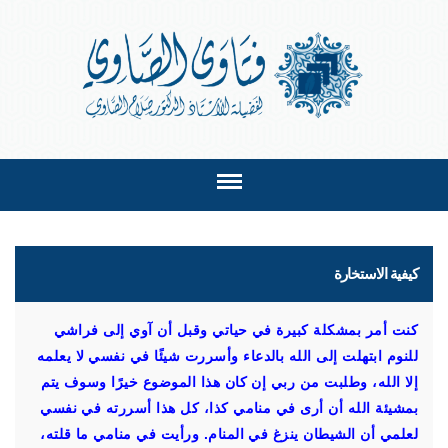
كيفية الاستخارة
كنت أمر بمشكلة كبيرة في حياتي وقبل أن آوي إلى فراشي
للنوم ابتهلت إلى الله بالدعاء وأسررت شيئًا في نفسي لا يعلمه
إلا الله، وطلبت من ربي إن كان هذا الموضوع خيرًا وسوف يتم
بمشيئة الله أن أرى في منامي كذا، كل هذا أسررته في نفسي
لعلمي أن الشيطان ينزغ في المنام. ورأيت في منامي ما قلته،