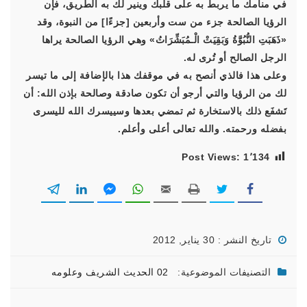
في منامك ما يربط به على قلبك وينير لك به الطريق، فإن
الرؤيا الصالحة جزء من ست وأربعين [جزءًا] من النبوة، وقد
«ذَهَبَتِ النُّبُوَّةُ وَبَقِيَتْ الْـمُبَشِّرَاتُ» وهي الرؤيا الصالحة يراها
الرجل الصالح أو تُرى له.
وعلى هذا فالذي أنصح به في موقفك هذا بالإضافة إلى ما تيسر
لك من الرؤيا والتي أرجو أن تكون صادقة وصالحة بإذن الله: أن
تَشفَع ذلك بالاستخارة ثم تمضي بعدها وسييسرك الله لليسرى
بفضله ورحمته. والله تعالى أعلى وأعلم.
Post Views:
1٬134
تاريخ النشر : 30 يناير, 2012
التصنيفات الموضوعية:
02 الحديث الشريف وعلومه