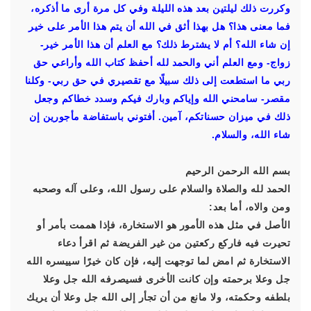
وكررت ذلك ليلتين بعد هذه الليلة وفي كل مرة أرى ما أذكره،
فما معنى هذا؟ هل بهذا أثق في الله أن يتم هذا الأمر على خير
إن شاء الله؟ أم لا يشترط ذلك؟ مع العلم أن هذا الأمر خير-
زواج- ومع العلم أني والحمد لله أحفظ كتاب الله وأراعي حق
ربي ما استطعت إلى ذلك سبيلًا مع تقصيري في حق ربي- وكلنا
مقصر- سامحني الله وإياكم وبارك فيكم وسدد خطاكم وجعل
ذلك في ميزان حسناتكم، آمين. أفتوني باستفاضة مأجورين إن
شاء الله، والسلام.
بسم الله الرحمن الرحيم
الحمد لله والصلاة والسلام على رسول الله، وعلى آله وصحبه
ومن والاه، أما بعد:
الأصل في مثل هذه الأمور هو الاستخارة، فإذا هممت بأمر أو
تحيرت فيه فاركع ركعتين من غير الفريضة ثم اقرأ دعاء
الاستخارة ثم امض لما توجهت إليه، فإن كان خيرًا سييسره الله
جل وعلا برحمته وإن كانت الأخرى فسيصرفه الله جل وعلا
بلطفه وحكمته، ولا مانع من أن تجأر إلى الله جل وعلا أن يريك