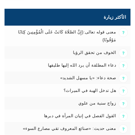
الأكثر زيارة
معنى قوله تعالى:{إِنَّ الصَّلَاةَ كَانَتْ عَلَى الْمُؤْمِنِينَ كِتَابًا
مَوْقُوتًا}
الخوف من تحقق الرؤيا
دعاء المطلقة أن يرد الله إليها طليقها
صحة دعاء: «يا مسهل الشديد»
هل تدخل الهبة في الميراث؟
زواج سنية من علوي
القول الفصل في إتيان المرأة في دبرها
معنى حديث: «صنائع المعروف تقي مصارع السوء»