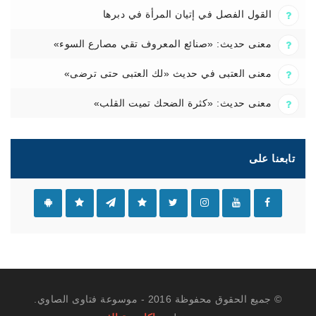
القول الفصل في إتيان المرأة في دبرها
معنى حديث: «صنائع المعروف تقي مصارع السوء»
معنى العتبى في حديث «لك العتبى حتى ترضى»
معنى حديث: «كثرة الضحك تميت القلب»
تابعنا على
© جميع الحقوق محفوظة 2016 - موسوعة فتاوى الصاوي.