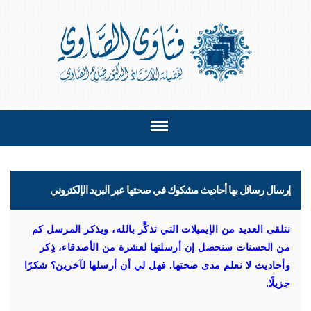
إرسال رسائل بها أحاديث مشكوك في صحتها عبر البريد الإلكتروني
نتلقى العديد من الإيميلات التي تذكِّر بالله، ويذكر المرسل كم
من الحسنات سنحصل إن أرسلتها لعشرة من الأصدقاء، ذِكر
وأحاديث لا نعلم مدى صحتها. فهل لي أن أرسلها لآخرين؟ شكرًا
جزيلًا.