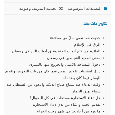
التصنيفات الموضوعية:
02 الحديث الشريف وعلومه
فتاوى ذات صلة:
حديث «ما نقص مالٌ من صدقة»
الرق في الإسلام
الفائدة من فتح أبواب الجنة وغلق أبواب النار في رمضان
معنى تصفيد الشياطين في رمضان
دخولُ المساجد باليُمنى والخروج منها باليسرى
دليل استحباب تقديم اليمين فيما كان من باب التكريم، وتقديم
اليسار فيما كان بضد ذلك
وقت الدعاء عند سماع صياح الديكة والتعوذ من الشيطان عند
سماع نهيق الحمار
هل دعاء الاستخارة مستجاب في كل الأحوال؟
تقديم الحمد والثناء بين يدي دعاء الاستخارة
ما ورد من أحاديث في شهر رجب الحرام