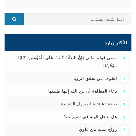
الأكثر زيارة
معنى قوله تعالى:{إِنَّ الصَّلَاةَ كَانَتْ عَلَى الْمُؤْمِنِينَ كِتَابًا
مَوْقُوتًا}
الخوف من تحقق الرؤيا
دعاء المطلقة أن يرد الله إليها طليقها
صحة دعاء: «يا مسهل الشديد»
هل تدخل الهبة في الميراث؟
زواج سنية من علوي