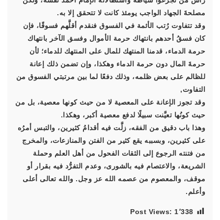
رأس من تجرعوا سياطه واستطالاته الإمام أحمد نفسه، ولكن
مصلحةَ الجهاد الواجب يومئذ كانت لا تتحقق إلا به.
وقد تتفاوت رُتب الأئمة في الفسوق فنقدم أقلَّهم فسوقًا، فإن
كان فسقُ أحدهم بانتهاك حرمة الأموال وفسق الآخر بانتهاك
حرمة الدماء، قدمنا المنتهك للمال على المنتهك للدماء؛ لأن
حرمةَ المال دون حرمة الدماء وهكذا، وإن تضمن ذلك إعانة
للظالم على بعض ظلمه، وذلك دفعًا لما بين مرتبتي الفسوق من
التفاوت,
وقد تجوز الإعانة على المعصية لا من حيث كونها معصية، بل من
حيث كونُها تعيَّنت سبيلًا لدفع معصية أكبر، وهكذا.
وهذا باب دقيق من الفقه، زلَّت فيه أقدامُ كثيرين، والتبس أمرُه
على كثيرين، وبسببه يقع كثير من الفتن والمنازعات، والمخرج
من فتنته الرجوع إلى الثقات الفحول من أهل العلم وحملة
الشريعة، والاعتصام فيه بالشورى، وعدم التفرُّد فيه بقرار أو
موقف، والمعصوم من عصمه الله عز وجل. والله تعالى أعلى
وأعلم.
Post Views:
1٬338