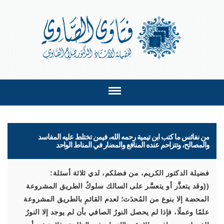
من نفائس ما كتب ابن تيمية رحمه الله، فيمن تختلط عليه المفاسد
والمصالح، وتتزاحم عنده المنافع والمضار في المناط الواحد
فضيلة الدكتور الكريم، من فضلكم، لدي ثلاثة أسئلة:
((وقد يتعذَّر أو يتعسَّر على السالك سلوكُ الطريق المشروعة
المحضة إلا بنوع من المُحدَث؛ لعدم القائمِ بالطريق المشروعة
علمًا وعملًا، فإذا لم يحصل النورُ الصافي بأن لم يوجد إلا النورُ