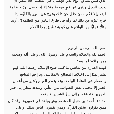
الذي ليس بصافٍ- وإلا بقي الإنسان في الظلمة- فلا ينبغي أن
يعيب الرجلُ وينهى عن نورٍ فيه ظلمة؛ إلا إذا حصل نورٌ لا ظلمة
فيه، وإلا فكم ممن عدَل عن ذلك يخرج عن النور بالكليَّة، إذا
خرج غيرُه عن ذلك لما رآه في طرق الناس من الظلمة)). أريد
مثالًا عمليًّا من الواقع على كيفية تطبيق هذا الكلام.
بسم الله الرحمن الرحيم
الحمد لله والصلاة والسلام على رسول الله، وعلى آله وصحبه
ومن والاه؛ أما بعد:
فهذه العبارة من نفائس ما كتب شيخ الإسلام رحمه الله، فهو
يشير بهذا إلى اختلاط المصالح بالمفاسد، وتزاحم المنافع
والمضار في المناط الواحد، وقد يتعذر القيام بكثير من أعمال
الخير إلا بتحمل بعض الشوائب من الشَّر، وعندئذ ينظر إلى خير
الخيرين فنُحققه، وإلى شرِّ الشرين فندفعه.
لقد دعا أحمد بن حنبل للمعتصم وهو يجاهد في عمورية، وقد كان
ممن يقولون بخلقِ القرآن وممن يفتنون الناس بذلك، وعلى